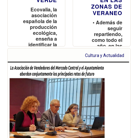
ZONAS DE
Ecovalia, la
VERANEO
asociación
española de la
• Además de
producción
seguir
ecológica,
repartiendo,
enseña a
como todo el
identificar la
año, en las
Eurohoja, el
zonas
sello europeo
Cultura y Actualidad
residenciales,
que garantiza
se refuerza en
que los
verano en las
alimentos son
playas del sur,
ecológicos
desde El
Perellonet hasta
Cullera