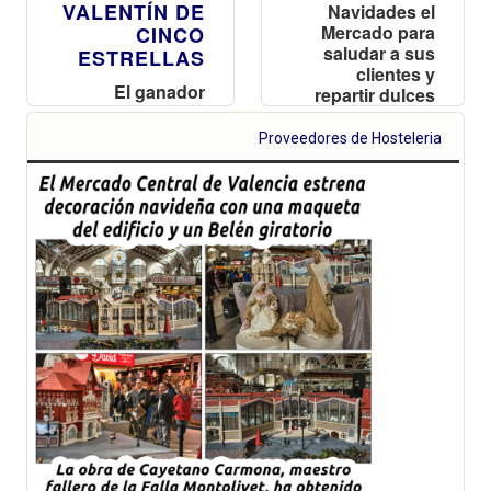
VALENTÍN DE
Navidades el
Mercado para
CINCO
saludar a sus
ESTRELLAS
clientes y
El ganador
repartir dulces
podrá disfrutar
a los niños
de una noche,
Proveedores de Hosteleria
Aires de
Romance, en el
Hotel Las
Arenas de
València