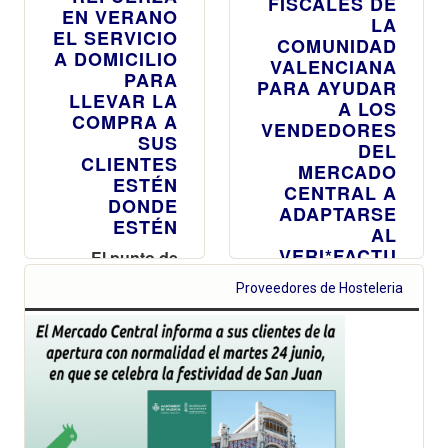
FISCALES DE
EN VERANO
LA
EL SERVICIO
COMUNIDAD
A DOMICILIO
VALENCIANA
PARA
PARA AYUDAR
LLEVAR LA
A LOS
COMPRA A
VENDEDORES
SUS
DEL
CLIENTES
MERCADO
ESTÉN
CENTRAL A
DONDE
ADAPTARSE
ESTÉN
AL
VERI*FACTU
El punto de
Atención al
Este nuevo de
Proveedores de Hosteleria
Cliente amplía
Sistema
su oferta de
Informático de
productos de
Facturación, que
merchandising
permitirá la
con abanicos,
verificación y
ventiladores y
envío
utensilios para
automatizado de
regalar,
las facturas a la
refrescarse y