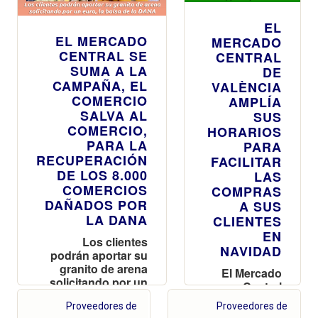
EL
EL MERCADO
MERCADO
CENTRAL SE
CENTRAL
SUMA A LA
DE
CAMPAÑA, EL
VALÈNCIA
COMERCIO
AMPLÍA
SALVA AL
SUS
COMERCIO,
HORARIOS
PARA LA
PARA
RECUPERACIÓN
FACILITAR
DE LOS 8.000
LAS
COMERCIOS
COMPRAS
DAÑADOS POR
A SUS
LA DANA
CLIENTES
EN
Los clientes
NAVIDAD
podrán aportar su
granito de arena
El Mercado
solicitando por un
Central
euro, la bolsa de la
permanecerá
Proveedores de
Proveedores de
DANA
abierto hoy