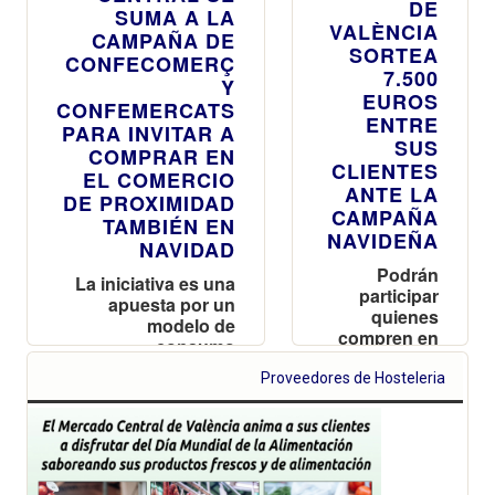
DE
SUMA A LA
VALÈNCIA
CAMPAÑA DE
SORTEA
CONFECOMERÇ
7.500
Y
EUROS
CONFEMERCATS
ENTRE
PARA INVITAR A
SUS
COMPRAR EN
CLIENTES
EL COMERCIO
ANTE LA
DE PROXIMIDAD
CAMPAÑA
TAMBIÉN EN
NAVIDEÑA
NAVIDAD
Podrán
La iniciativa es una
participar
apuesta por un
quienes
modelo de
compren en
consumo
los puestos
sostenible y
del Mercado
Proveedores de Hosteleria
atención
hasta el 6 de
personalizada a los
diciembre
clientes
optando a
una de las
150 tarjetas