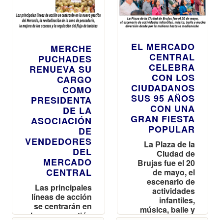
EL MERCADO
MERCHE
CENTRAL
PUCHADES
CELEBRA
RENUEVA SU
CON LOS
CARGO
CIUDADANOS
COMO
SUS 95 AÑOS
PRESIDENTA
CON UNA
DE LA
GRAN FIESTA
ASOCIACIÓN
POPULAR
DE
VENDEDORES
La Plaza de la
DEL
Ciudad de
MERCADO
Brujas fue el 20
CENTRAL
de mayo, el
escenario de
Las principales
actividades
líneas de acción
infantiles,
se centrarán en
música, baile y
la nueva gestión
mucha