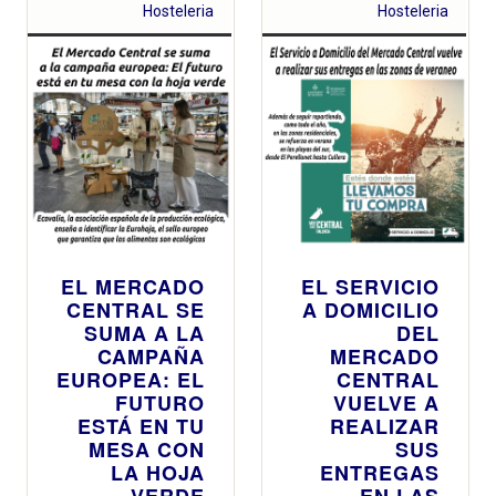
hasta las 19
Hosteleria
Hosteleria
h y amplía
también su
horario esta
Nochebuena
y la víspera
de
Nochevieja y
Nochevieja
hasta las 16
h
EL MERCADO
EL SERVICIO
CENTRAL SE
A DOMICILIO
SUMA A LA
DEL
CAMPAÑA
MERCADO
EUROPEA: EL
CENTRAL
FUTURO
VUELVE A
ESTÁ EN TU
REALIZAR
MESA CON
SUS
LA HOJA
ENTREGAS
VERDE
EN LAS