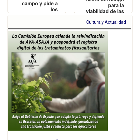
campo y pide a
para la
los
viabilidad de las
ayuntamientos
explotaciones
que aprueben
valencianas y
Cultura y Actualidad
una moción
reclama
para proteger a
reciprocidad
los productores
frente a las
importaciones
de terceros
países