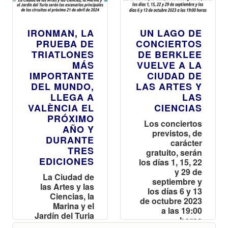
IRONMAN, LA
UN LAGO DE
PRUEBA DE
CONCIERTOS
TRIATLONES
DE BERKLEE
MÁS
VUELVE A LA
IMPORTANTE
CIUDAD DE
DEL MUNDO,
LAS ARTES Y
LLEGA A
LAS
VALÈNCIA EL
CIENCIAS
PRÓXIMO
Los conciertos
AÑO Y
previstos, de
DURANTE
carácter
TRES
gratuito, serán
EDICIONES
los días 1, 15, 22
y 29 de
La Ciudad de
septiembre y
las Artes y las
los días 6 y 13
Ciencias, la
de octubre 2023
Marina y el
a las 19:00
Jardín del Turia
horas
serán los