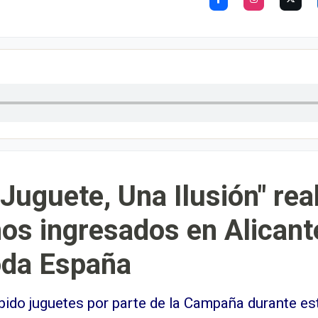
uguete, Una Ilusión" rea
ños ingresados en Alicant
oda España
bido juguetes por parte de la Campaña durante e