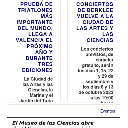
PRUEBA DE
CONCIERTOS
TRIATLONES
DE BERKLEE
MÁS
VUELVE A LA
IMPORTANTE
CIUDAD DE
DEL MUNDO,
LAS ARTES Y
LLEGA A
LAS
VALÈNCIA EL
CIENCIAS
PRÓXIMO
Los conciertos
AÑO Y
previstos, de
DURANTE
carácter
TRES
gratuito, serán
EDICIONES
los días 1, 15, 22
y 29 de
La Ciudad de
septiembre y
las Artes y las
los días 6 y 13
Ciencias, la
de octubre 2023
Marina y el
a las 19:00
Jardín del Turia
horas
serán los
escenarios
Eventos
principales de
los circuitos el
próximo 21 de