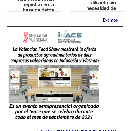
utilizarlo sin
registrar en la
necesidad de
base de datos
conexión a
de la
Internet
Conselleria los
Eventos
casos positivos
a partir de test
presenciales