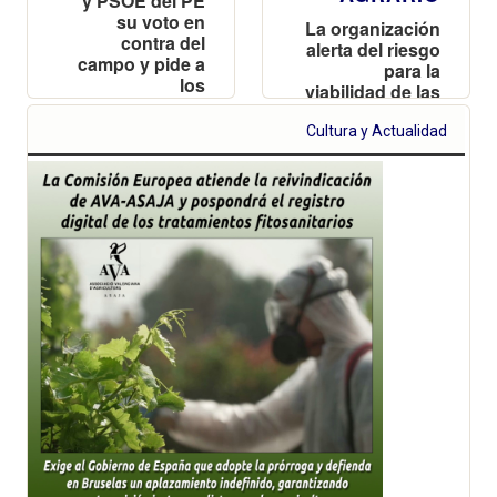
y PSOE del PE
su voto en
La organización
contra del
alerta del riesgo
campo y pide a
para la
los
viabilidad de las
ayuntamientos
explotaciones
que aprueben
valencianas y
Cultura y Actualidad
una moción
reclama
para proteger a
reciprocidad
los productores
frente a las
importaciones
de terceros
países