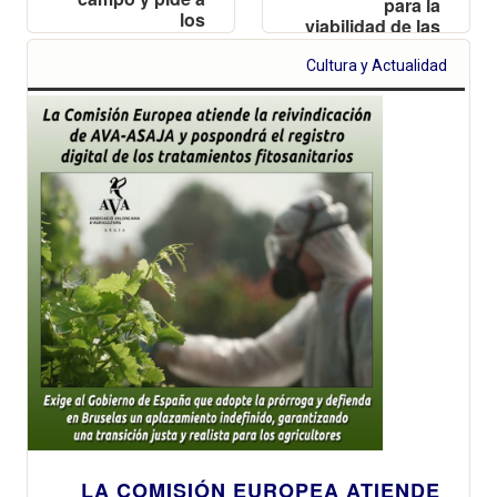
para la
los
viabilidad de las
ayuntamientos
explotaciones
que aprueben
valencianas y
Cultura y Actualidad
una moción
reclama
para proteger a
reciprocidad
los productores
frente a las
importaciones
de terceros
países
LA COMISIÓN EUROPEA ATIENDE