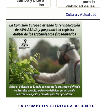
campo y pide a
para la
los
viabilidad de las
ayuntamientos
explotaciones
que aprueben
valencianas y
Cultura y Actualidad
una moción
reclama
para proteger a
reciprocidad
los productores
frente a las
importaciones
de terceros
países
LA COMISIÓN EUROPEA ATIENDE