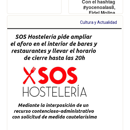
Con el hashtag
#yocenoalas8,
Fidel Molina
pide a los
Cultura y Actualidad
valencianos
que “rescaten la
hostelería”
adelantando la
hora de la cena