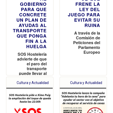
GOBIERNO
FRENE LA
PARA QUE
LEY DEL
CONCRETE
JUEGO PARA
UN PLAN DE
EVITAR SU
AYUDAS AL
RUINA
TRANSPORTE
A través de la
QUE PONGA
Comisión de
FIN A LA
Peticiones del
HUELGA
Parlamento
Europeo
SOS Hostelería
advierte de que
el paro del
transporte
puede llevar al
cierre de bares
y restaurantes
Cultura y Actualidad
Cultura y Actualidad