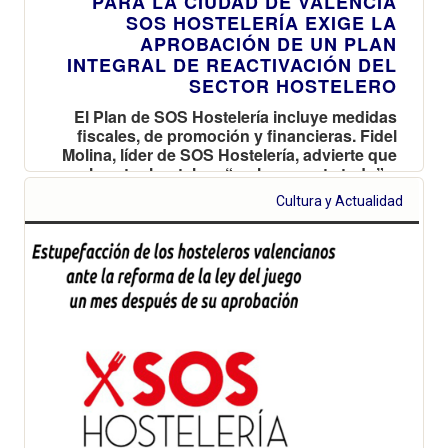
PARA LA CIUDAD DE VALENCIA
SOS HOSTELERÍA EXIGE LA
APROBACIÓN DE UN PLAN
INTEGRAL DE REACTIVACIÓN DEL
SECTOR HOSTELERO
El Plan de SOS Hostelería incluye medidas
fiscales, de promoción y financieras. Fidel
Molina, líder de SOS Hostelería, advierte que
el sector hostelero “no lo aguanta todo” y
que 200.000 valencianos irán al paro
Cultura y Actualidad