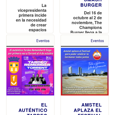
BURGER
La
vicepresidenta
Del 16 de
primera incide
octubre al 2 de
en la necesidad
noviembre, The
de crear
Champions
espacios
Burger llega a la
seguros donde
ciudad con su
disfrutar del
Eventos
Eventos
nueva apuesta
ocio “sin miedo
que está
y con plena
revolucionando
libertad”
el sector de las
hamburguesas
EL
AMSTEL
AUTÉNTICO
APLAZA EL