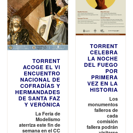
TORRENT
CELEBRA
LA NOCHE
TORRENT
DEL FUEGO
ACOGE EL VI
POR
ENCUENTRO
PRIMERA
NACIONAL DE
VEZ EN LA
COFRADÍAS Y
HISTORIA
HERMANDADES
DE SANTA FAZ
Los
Y VERÓNICA
monumentos
falleros de
La Feria de
cada
Modelismo
comisión
aterriza este fin de
fallera podrán
semana en el CC
visitarse