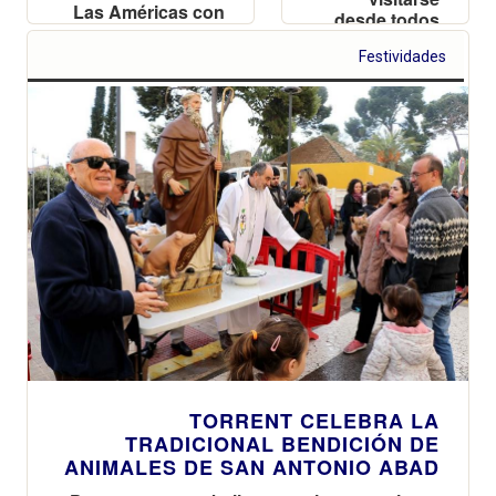
Las Américas con
desde todos
alrededor de 1.500
los rincones
expositores de
Festividades
del mundo a
maquetas de
través de la
aviones, barcos y
nueva
reproducciones
aplicación de
históricas
360º
TORRENT CELEBRA LA
TRADICIONAL BENDICIÓN DE
ANIMALES DE SAN ANTONIO ABAD