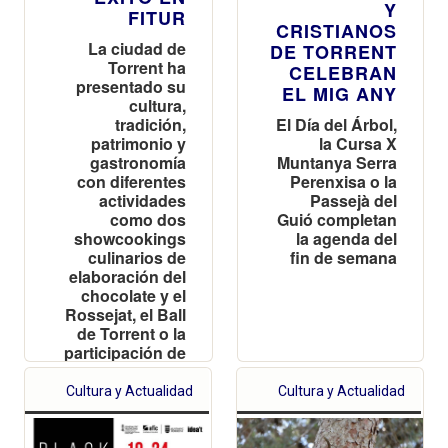
Y
FITUR
CRISTIANOS
La ciudad de
DE TORRENT
Torrent ha
CELEBRAN
presentado su
EL MIG ANY
cultura,
El Día del Árbol,
tradición,
la Cursa X
patrimonio y
Muntanya Serra
gastronomía
Perenxisa o la
con diferentes
Passejà del
actividades
Guió completan
como dos
la agenda del
showcookings
fin de semana
culinarios de
elaboración del
chocolate y el
Rossejat, el Ball
de Torrent o la
participación de
la Reina del
Encuentro
Cultura y Actualidad
Cultura y Actualidad