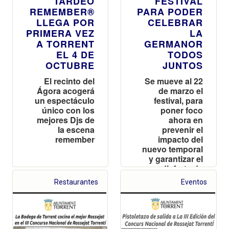
TARDEO
FESTIVAL
REMEMBER®
PARA PODER
LLEGA POR
CELEBRAR
PRIMERA VEZ
LA
A TORRENT
GERMANOR
EL 4 DE
TODOS
OCTUBRE
JUNTOS
El recinto del
Se mueve al 22
Ágora acogerá
de marzo el
un espectáculo
festival, para
único con los
poner foco
mejores Djs de
ahora en
la escena
prevenir el
remember
impacto del
nuevo temporal
y garantizar el
disfrute de
todos los
Restaurantes
Eventos
ciudadanos