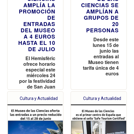
AMPLÍA LA
CIENCIAS SE
PROMOCIÓN
AMPLÍAN A
DE
GRUPOS DE
ENTRADAS
20
DEL MUSEO
PERSONAS
A 4 EUROS
Desde este
HASTA EL 10
lunes 15 de
DE JULIO
junio las
entradas al
El Hemisfèric
Museo tienen
ofrece horario
tarifa única de 4
especial este
euros
miércoles 24
por la festividad
de San Juan
con sesiones
hasta las 20
Cultura y Actualidad
Cultura y Actualidad
horas