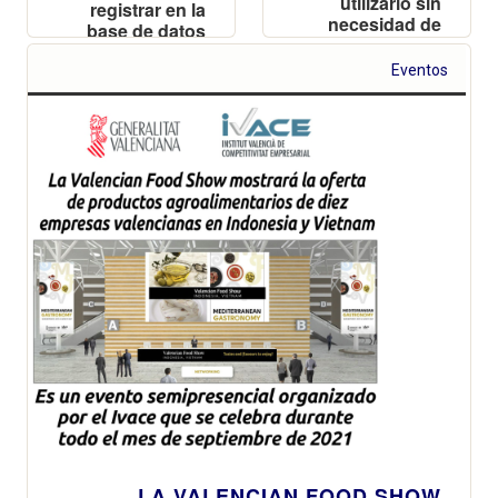
utilizarlo sin
registrar en la
necesidad de
base de datos
conexión a
de la
Internet
Conselleria los
Eventos
casos positivos
a partir de test
presenciales
LA VALENCIAN FOOD SHOW