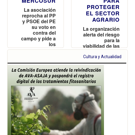
MERCOSUR
PARA
PROTEGER
La asociación
EL SECTOR
reprocha al PP
AGRARIO
y PSOE del PE
su voto en
La organización
contra del
alerta del riesgo
campo y pide a
para la
los
viabilidad de las
ayuntamientos
explotaciones
que aprueben
valencianas y
Cultura y Actualidad
una moción
reclama
para proteger a
reciprocidad
los productores
frente a las
importaciones
de terceros
países