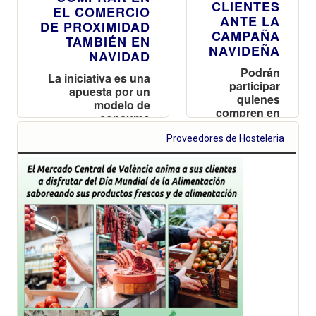
CLIENTES
EL COMERCIO
ANTE LA
DE PROXIMIDAD
CAMPAÑA
TAMBIÉN EN
NAVIDEÑA
NAVIDAD
Podrán
La iniciativa es una
participar
apuesta por un
quienes
modelo de
compren en
consumo
los puestos
sostenible y
del Mercado
Proveedores de Hosteleria
atención
hasta el 6 de
personalizada a los
diciembre
clientes
optando a
una de las
150 tarjetas
regalo que
podrán
utilizar hasta
el 31 de
enero