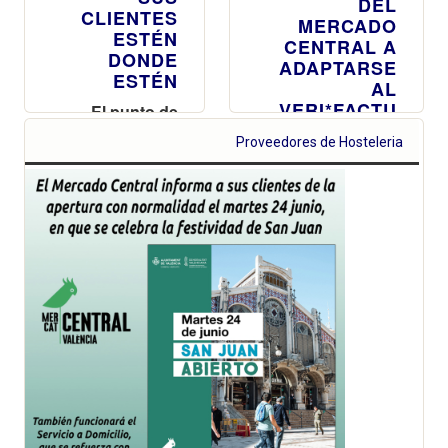
DEL
CLIENTES
MERCADO
ESTÉN
CENTRAL A
DONDE
ADAPTARSE
ESTÉN
AL
VERI*FACTU
El punto de
Atención al
Este nuevo de
Proveedores de Hosteleria
Cliente amplía
Sistema
su oferta de
Informático de
productos de
Facturación, que
merchandising
permitirá la
con abanicos,
verificación y
ventiladores y
envío
utensilios para
automatizado de
regalar,
las facturas a la
refrescarse y
Agencia
disfrutar de las
Tributaria, será
comidas al aire
obligatorio a
libre
partir de enero
de 2026