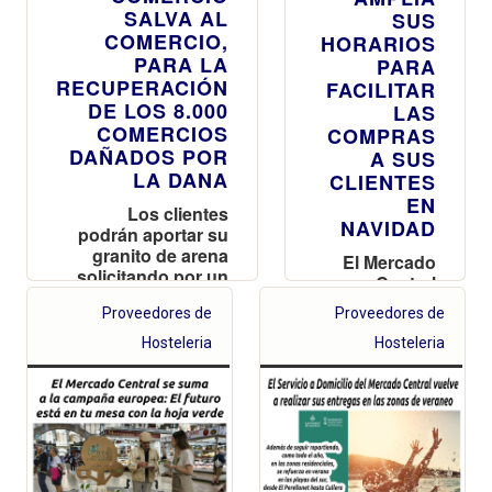
SALVA AL
SUS
COMERCIO,
HORARIOS
PARA LA
PARA
RECUPERACIÓN
FACILITAR
DE LOS 8.000
LAS
COMERCIOS
COMPRAS
DAÑADOS POR
A SUS
LA DANA
CLIENTES
EN
Los clientes
NAVIDAD
podrán aportar su
granito de arena
El Mercado
solicitando por un
Central
euro, la bolsa de la
permanecerá
Proveedores de
Proveedores de
DANA
abierto hoy
hasta las 19
Hosteleria
Hosteleria
h y amplía
también su
horario esta
Nochebuena
y la víspera
de
Nochevieja y