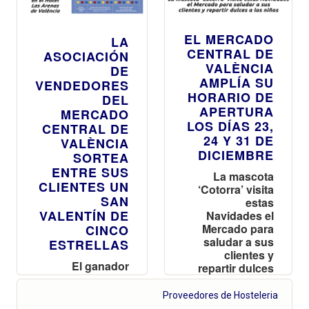
EL MERCADO
LA
CENTRAL DE
ASOCIACIÓN
VALÈNCIA
DE
AMPLÍA SU
VENDEDORES
HORARIO DE
DEL
APERTURA
MERCADO
LOS DÍAS 23,
CENTRAL DE
24 Y 31 DE
VALÈNCIA
DICIEMBRE
SORTEA
ENTRE SUS
La mascota
CLIENTES UN
‘Cotorra’ visita
SAN
estas
VALENTÍN DE
Navidades el
Mercado para
CINCO
saludar a sus
ESTRELLAS
clientes y
El ganador
repartir dulces
podrá disfrutar
a los niños
de una noche,
Proveedores de Hosteleria
Aires de