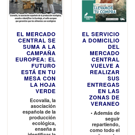
Nochevieja
hasta las 16
h
EL MERCADO
EL SERVICIO
CENTRAL SE
A DOMICILIO
SUMA A LA
DEL
CAMPAÑA
MERCADO
EUROPEA: EL
CENTRAL
FUTURO
VUELVE A
ESTÁ EN TU
REALIZAR
MESA CON
SUS
LA HOJA
ENTREGAS
VERDE
EN LAS
ZONAS DE
Ecovalia, la
VERANEO
asociación
española de la
• Además de
producción
seguir
ecológica,
repartiendo,
enseña a
como todo el
identificar la