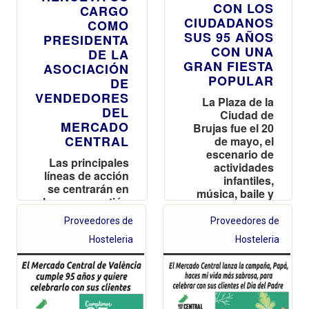
CON LOS
CARGO
CIUDADANOS
COMO
SUS 95 AÑOS
PRESIDENTA
CON UNA
DE LA
GRAN FIESTA
ASOCIACIÓN
POPULAR
DE
VENDEDORES
La Plaza de la
DEL
Ciudad de
MERCADO
Brujas fue el 20
CENTRAL
de mayo, el
escenario de
Las principales
actividades
líneas de acción
infantiles,
se centrarán en
música, baile y
la nueva gestión
mucha
del Mercado, la
diversión desde
Proveedores de
Proveedores de
revitalización de
por la mañana
la zona de
Hosteleria
Hosteleria
hasta la
pescadería, la
medianoche
mejora de los
accesos y la
regulación del
flujo de turistas