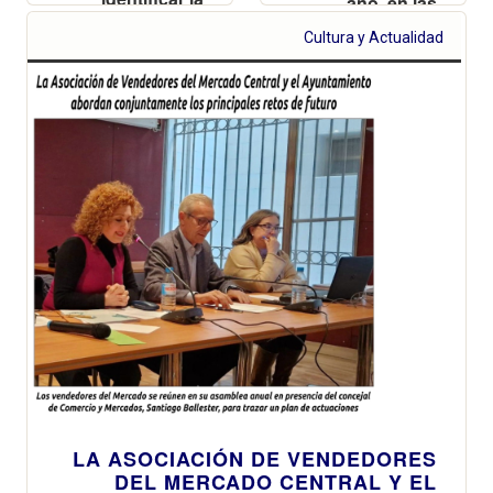
año, en las
Eurohoja, el
zonas
sello europeo
Cultura y Actualidad
residenciales,
que garantiza
se refuerza en
que los
verano en las
alimentos son
playas del sur,
ecológicos
desde El
Perellonet hasta
Cullera
LA ASOCIACIÓN DE VENDEDORES
DEL MERCADO CENTRAL Y EL