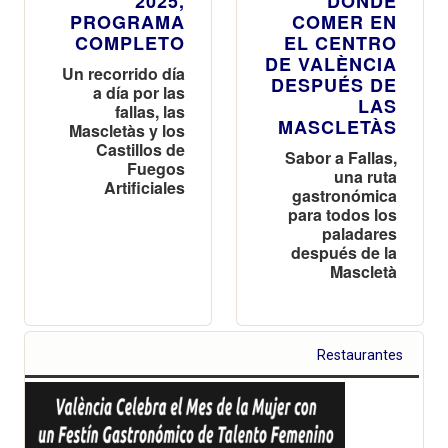
2025,
DÓNDE
PROGRAMA
COMER EN
COMPLETO
EL CENTRO
DE VALÈNCIA
Un recorrido día
DESPUÉS DE
a día por las
LAS
fallas, las
MASCLETÀS
Mascletàs y los
Castillos de
Sabor a Fallas,
Fuegos
una ruta
Artificiales
gastronómica
para todos los
paladares
después de la
Mascletà
Restaurantes