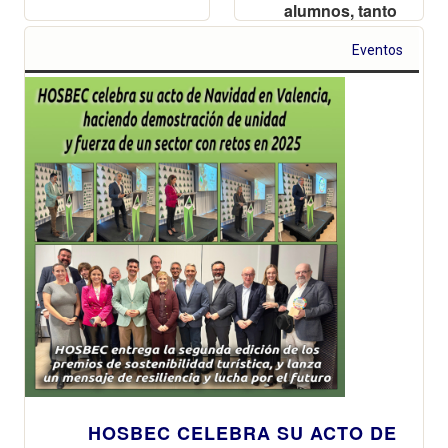
alumnos, tanto
presencialmente
en sus diez
Eventos
centros como a
distancia a
través de su
plataforma
online
HOSBEC CELEBRA SU ACTO DE