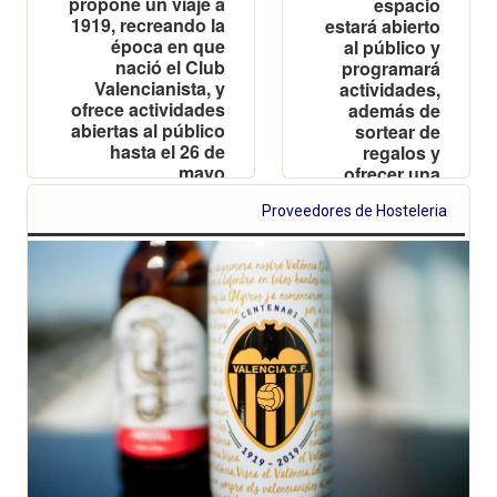
propone un viaje a
espacio
1919, recreando la
estará abierto
época en que
al público y
nació el Club
programará
Valencianista, y
actividades,
ofrece actividades
además de
abiertas al público
sortear de
hasta el 26 de
regalos y
mayo
ofrecer una
retransmisión
Proveedores de Hosteleria
especial del
partido del
sábado