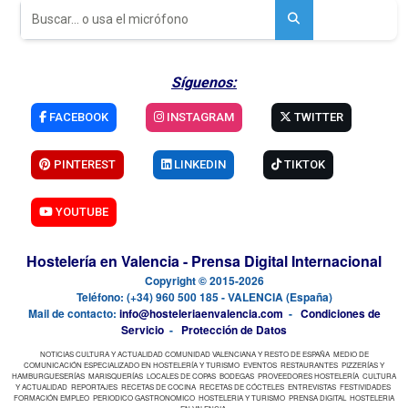
Síguenos:
FACEBOOK
INSTAGRAM
TWITTER
PINTEREST
LINKEDIN
TIKTOK
YOUTUBE
Hostelería en Valencia - Prensa Digital Internacional
Copyright © 2015-2026
Teléfono: (+34) 960 500 185 - VALENCIA (España)
Mail de contacto:
info@hosteleriaenvalencia.com
-
Condiciones de
Servicio
-
Protección de Datos
NOTICIAS CULTURA Y ACTUALIDAD COMUNIDAD VALENCIANA Y RESTO DE ESPAÑA
MEDIO DE
COMUNICACIÓN ESPECIALIZADO EN HOSTELERÍA Y TURISMO
EVENTOS
RESTAURANTES
PIZZERÍAS Y
HAMBURGUESERÍAS
MARISQUERÍAS
LOCALES DE COPAS
BODEGAS
PROVEEDORES HOSTELERÍA
CULTURA
Y ACTUALIDAD
REPORTAJES
RECETAS DE COCINA
RECETAS DE CÓCTELES
ENTREVISTAS
FESTIVIDADES
FORMACIÓN EMPLEO
PERIODICO GASTRONOMICO
HOSTELERIA Y TURISMO
PRENSA DIGITAL
HOSTELERIA