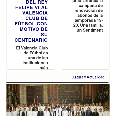
junio, arranca la
DEL REY
campaña de
FELIPE VI AL
renovación de
VALENCIA
abonos de la
CLUB DE
temporada 19-
FÚTBOL CON
20, Una familia,
MOTIVO DE
un Sentiment
SU
CENTENARIO
El Valencia Club
de Fútbol es
una de las
instituciones
más
importantes e
internacionales
Cultura y Actualidad
de nuestra
ciudad