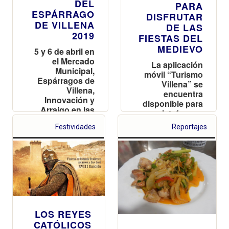
DEL
PARA
ESPÁRRAGO
DISFRUTAR
DE VILLENA
DE LAS
2019
FIESTAS DEL
MEDIEVO
5 y 6 de abril en
el Mercado
La aplicación
Municipal,
móvil “Turismo
Espárragos de
Villena” se
Villena,
encuentra
Innovación y
disponible para
Arraigo en las
plataformas
mejores mesas
Android e IOS
Festividades
Reportajes
con contenido
renovado y
nuevos juegos
centrados en
las Fiestas del
Medievo 2019
LOS REYES
CATÓLICOS