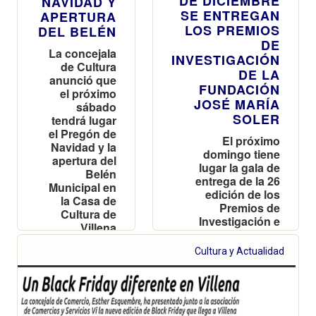
DE DICIEMBRE
NAVIDAD Y
SE ENTREGAN
APERTURA
LOS PREMIOS
DEL BELÉN
DE
La concejala
INVESTIGACIÓN
de Cultura
DE LA
anunció que
FUNDACIÓN
el próximo
JOSÉ MARÍA
sábado
SOLER
tendrá lugar
el Pregón de
El próximo
Navidad y la
domingo tiene
apertura del
lugar la gala de
Belén
entrega de la 26
Municipal en
edición de los
la Casa de
Premios de
Cultura de
Investigación e
Villena
Iniciación a la
Investigación de la
Cultura y Actualidad
Fundación José
María Soler día en
el cual se
conmemora el
aniversario del