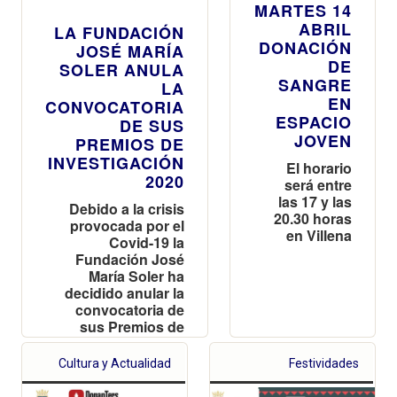
MARTES 14
ABRIL
LA FUNDACIÓN
DONACIÓN
JOSÉ MARÍA
DE
SOLER ANULA
SANGRE
LA
EN
CONVOCATORIA
ESPACIO
DE SUS
JOVEN
PREMIOS DE
INVESTIGACIÓN
El horario
2020
será entre
las 17 y las
Debido a la crisis
20.30 horas
provocada por el
en Villena
Covid-19 la
Fundación José
María Soler ha
decidido anular la
convocatoria de
sus Premios de
Investigación e
Iniciación a la
Cultura y Actualidad
Festividades
Investigación para
este año 2020