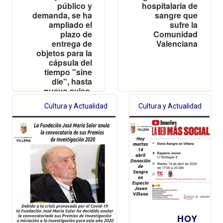
público y
hospitalaria de
demanda, se ha
sangre que
ampliado el
sufre la
plazo de
Comunidad
entrega de
Valenciana
objetos para la
cápsula del
tiempo "sine
die", hasta
nuevo aviso.
Nuevo horario
Cultura y Actualidad
Cultura y Actualidad
de lunes a
viernes de 10 a
14 horas
HOY