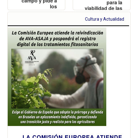
campo y pide a
para la
los
viabilidad de las
ayuntamientos
explotaciones
que aprueben
valencianas y
Cultura y Actualidad
una moción
reclama
para proteger a
reciprocidad
los productores
frente a las
importaciones
de terceros
países
LA COMISIÓN EUROPEA ATIENDE