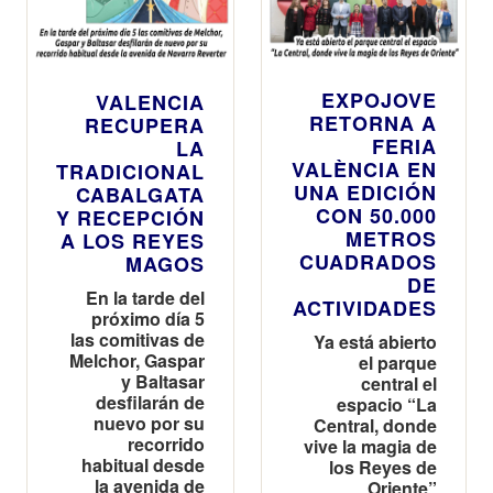
EXPOJOVE
VALENCIA
RETORNA A
RECUPERA
FERIA
LA
VALÈNCIA EN
TRADICIONAL
UNA EDICIÓN
CABALGATA
CON 50.000
Y RECEPCIÓN
METROS
A LOS REYES
CUADRADOS
MAGOS
DE
En la tarde del
ACTIVIDADES
próximo día 5
las comitivas de
Ya está abierto
Melchor, Gaspar
el parque
y Baltasar
central el
desfilarán de
espacio “La
nuevo por su
Central, donde
recorrido
vive la magia de
habitual desde
los Reyes de
la avenida de
Oriente”