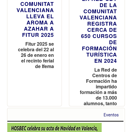
COMUNITAT
DE LA
VALENCIANA
COMUNITAT
LLEVA EL
VALENCIANA
AROMA A
REGISTRA
AZAHAR A
CERCA DE
FITUR 2025
650 CURSOS
DE
Fitur 2025 se
FORMACIÓN
celebra del 22 al
TURÍSTICA
26 de enero en
EN 2024
el recinto ferial
de Ifema
La Red de
Centros de
Formación ha
impartido
formación a más
de 13.000
alumnos, tanto
presencialmente
en sus diez
Eventos
centros como a
distancia a
través de su