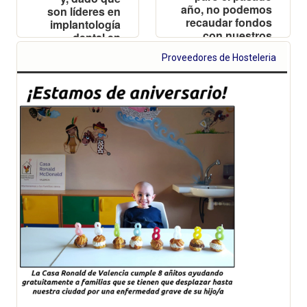
año, no podemos
son líderes en
recaudar fondos
implantología
con nuestros
dental en
habituales
Valencia, han
Proveedores de Hosteleria
eventos
decidido
donarnos 15€
por cada uno
de los
implantes que
realicen