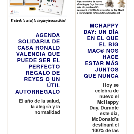
MCHAPPY
DAY: UN DÍA
AGENDA
EN EL QUE
SOLIDARIA DE
EL BIG
CASA RONALD
MAC® NOS
VALENCIA QUE
HACE
PUEDE SER EL
ESTAR MÁS
PERFECTO
JUNTOS
REGALO DE
QUE NUNCA
REYES O UN
ÚTIL
Hoy se
celebra de
AUTORREGALO
nuevo el
El año de la salud,
McHappy
la alegría y la
Day. Durante
normalidad
este día,
McDonald’s
destinará el
100% de las