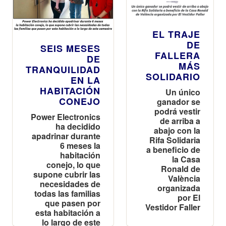
EL TRAJE
DE
SEIS MESES
FALLERA
DE
MÁS
TRANQUILIDAD
SOLIDARIO
EN LA
HABITACIÓN
Un único
CONEJO
ganador se
podrá vestir
Power Electronics
de arriba a
ha decidido
abajo con la
apadrinar durante
Rifa Solidaria
6 meses la
a beneficio de
habitación
la Casa
conejo, lo que
Ronald de
supone cubrir las
València
necesidades de
organizada
todas las familias
por El
que pasen por
Vestidor Faller
esta habitación a
lo largo de este