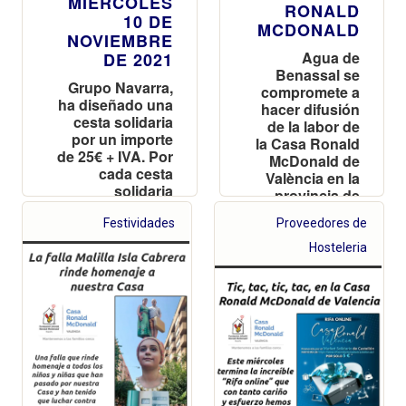
MIÉRCOLES
RONALD
10 DE
MCDONALD
NOVIEMBRE
Agua de
DE 2021
Benassal se
Grupo Navarra,
compromete a
ha diseñado una
hacer difusión
cesta solidaria
de la labor de
por un importe
la Casa Ronald
de 25€ + IVA. Por
McDonald de
cada cesta
València en la
solidaria
provincia de
destinará 7’5€ a
Castellón
Casa Ronald
Festividades
Proveedores de
Valencia
Hosteleria