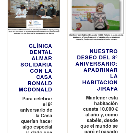
CLÍNICA
NUESTRO
DENTAL
DESEO DEL 8º
ALMAR
ANIVERSARIO:
SOLIDARIA
APADRINAR
CON LA
LA
CASA
HABITACION
RONALD
JIRAFA
MCDONALD
Mantener esta
Para celebrar
habitación
el 8º
cuesta 10.000 €
aniversario de
al año y, como
la Casa
sabéis, desde
querían hacer
que el mundo se
algo especial
paró el pasado
y, dado que