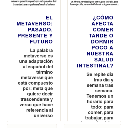
EL
¿CÓMO
METAVERSO:
AFECTA
PASADO,
COMER
PRESENTE Y
TARDE O
FUTURO
DORMIR
POCO A
La palabra
NUESTRA
metaverso es
SALUD
una adaptación
INTESTINAL?
al español del
término
Se repite día
metaverse que
tras día y
está compuesto
semana tras
por: meta que
semana.
quiere decir
Tenemos un
trascendente y
horario para
verso que hace
todo: para
referencia al
comer, para
universo
trabajar, para
hacer ejercicio,