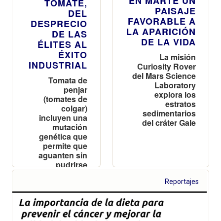
EN MARTE UN
TOMATE,
PAISAJE
DEL
FAVORABLE A
DESPRECIO
LA APARICIÓN
DE LAS
DE LA VIDA
ÉLITES AL
ÉXITO
La misión
INDUSTRIAL
Curiosity Rover
del Mars Science
Tomata de
Laboratory
penjar
explora los
(tomates de
estratos
colgar)
sedimentarios
incluyen una
del cráter Gale
mutación
genética que
permite que
aguanten sin
pudrirse
durante meses
Reportajes