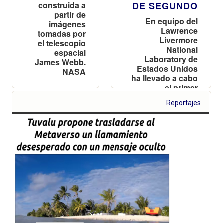
construida a
DE SEGUNDO
partir de
En equipo del
imágenes
Lawrence
tomadas por
Livermore
el telescopio
National
espacial
Laboratory de
James Webb.
Estados Unidos
NASA
ha llevado a cabo
el primer
experimento
Reportajes
controlado de
fusión que ha
producido más
energía que la
energía utilizada
para producirla