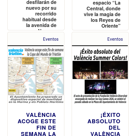
desfilarán de
espacio “La
nuevo por su
Central, donde
recorrido
vive la magia de
habitual desde
los Reyes de
la avenida de
Oriente”
Navarro
Reverter
Eventos
Eventos
VALÈNCIA
¡ÉXITO
ACOGE ESTE
ABSOLUTO
FIN DE
DEL
SEMANA LA
VALÈNCIA