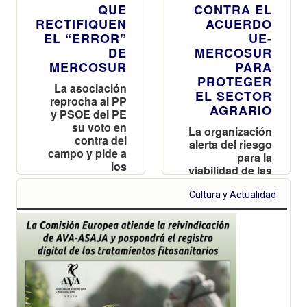
QUE
CONTRA EL
RECTIFIQUEN
ACUERDO
EL “ERROR”
UE-
DE
MERCOSUR
MERCOSUR
PARA
PROTEGER
La asociación
EL SECTOR
reprocha al PP
AGRARIO
y PSOE del PE
su voto en
La organización
contra del
alerta del riesgo
campo y pide a
para la
los
viabilidad de las
ayuntamientos
explotaciones
que aprueben
valencianas y
Cultura y Actualidad
una moción
reclama
para proteger a
reciprocidad
los productores
frente a las
importaciones
de terceros
países