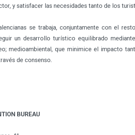
egia turística orientada a la sostenibilidad, acce
ector, y satisfacer las necesidades tanto de los tur
encianas se trabaja, conjuntamente con el resto
seguir un desarrollo turístico equilibrado media
eo; medioambiental, que minimice el impacto tan
 través de consenso.
NTION BUREAU