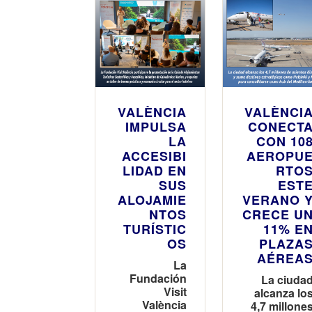
VALÈNCIA
VALÈNCI
IMPULSA
CONECT
LA
CON 10
ACCESIBI
AEROPU
LIDAD EN
RTO
SUS
EST
ALOJAMIE
VERANO 
NTOS
CRECE U
TURÍSTIC
11% E
OS
PLAZA
AÉREA
La
Fundación
La ciuda