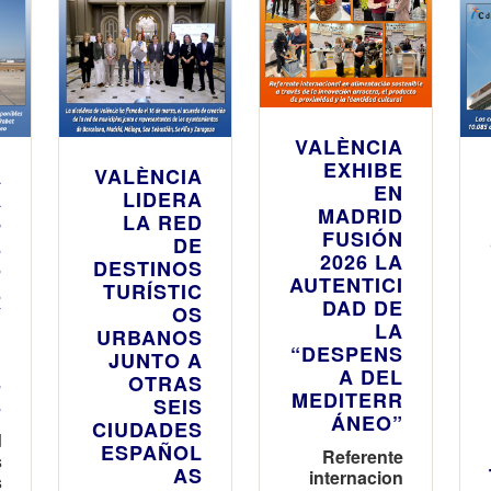
VALÈNCIA
EXHIBE
A
VALÈNCIA
EN
A
LIDERA
MADRID
8
LA RED
FUSIÓN
E
DE
2026 LA
S
DESTINOS
AUTENTICI
E
TURÍSTIC
DAD DE
Y
OS
LA
N
URBANOS
“DESPENS
N
JUNTO A
A DEL
S
OTRAS
MEDITERR
S
SEIS
ÁNEO”
CIUDADES
d