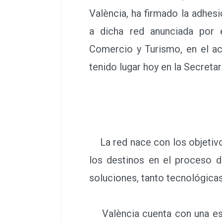
València, ha firmado la adhes
a dicha red anunciada por e
Comercio y Turismo, en el a
tenido lugar hoy en la Secreta
La red nace con los obj
colaboración y la acción conj
digital, analizar los retos y
para sus gestores, entre otros