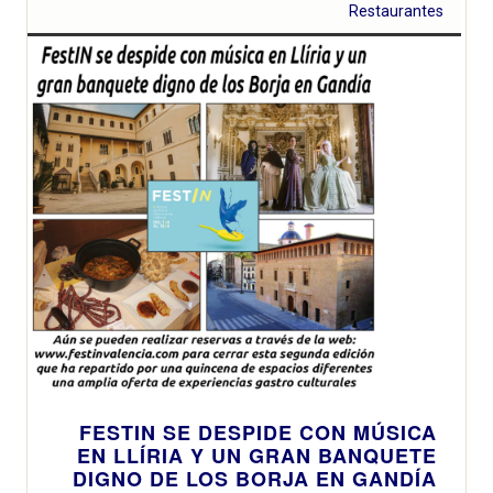
Gastronomía
Restaurantes
con un público
volcado y con
ganas de vivir
experiencias
diferentes, de
cultura y
gastronomía,
ofreciendo un
atractivo
"maridaje"
FESTIN SE DESPIDE CON MÚSICA
EN LLÍRIA Y UN GRAN BANQUETE
DIGNO DE LOS BORJA EN GANDÍA