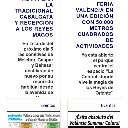
FERIA
LA
VALÈNCIA EN
TRADICIONAL
UNA EDICIÓN
CABALGATA
CON 50.000
Y RECEPCIÓN
METROS
A LOS REYES
CUADRADOS
MAGOS
DE
En la tarde del
ACTIVIDADES
próximo día 5
las comitivas de
Ya está abierto
Melchor, Gaspar
el parque
y Baltasar
central el
desfilarán de
espacio “La
nuevo por su
Central, donde
recorrido
vive la magia de
habitual desde
los Reyes de
la avenida de
Oriente”
Navarro
Reverter
Eventos
Eventos