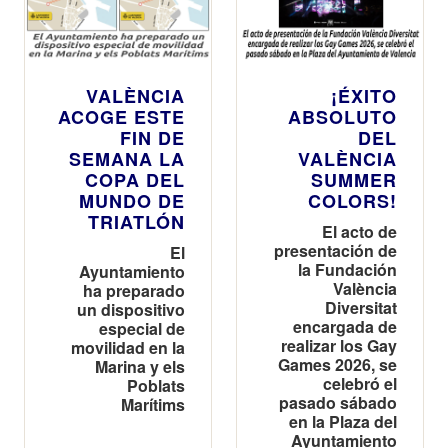
VALÈNCIA
¡ÉXITO
ACOGE ESTE
ABSOLUTO
FIN DE
DEL
SEMANA LA
VALÈNCIA
COPA DEL
SUMMER
MUNDO DE
COLORS!
TRIATLÓN
El acto de
presentación de
El
la Fundación
Ayuntamiento
València
ha preparado
Diversitat
un dispositivo
encargada de
especial de
realizar los Gay
movilidad en la
Games 2026, se
Marina y els
celebró el
Poblats
pasado sábado
Marítims
en la Plaza del
Ayuntamiento