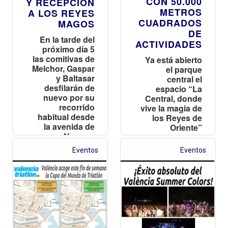
CON 50.000
Y RECEPCIÓN
METROS
A LOS REYES
CUADRADOS
MAGOS
DE
En la tarde del
ACTIVIDADES
próximo día 5
las comitivas de
Ya está abierto
Melchor, Gaspar
el parque
y Baltasar
central el
desfilarán de
espacio “La
nuevo por su
Central, donde
recorrido
vive la magia de
habitual desde
los Reyes de
la avenida de
Oriente”
Navarro
Reverter
Eventos
Eventos