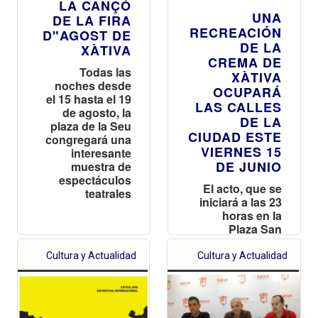
LA CANÇÓ
UNA
DE LA FIRA
RECREACIÓN
D"AGOST DE
DE LA
XÀTIVA
CREMA DE
Todas las
XÀTIVA
noches desde
OCUPARÁ
el 15 hasta el 19
LAS CALLES
de agosto, la
DE LA
plaza de la Seu
CIUDAD ESTE
congregará una
VIERNES 15
interesante
DE JUNIO
muestra de
espectáculos
El acto, que se
teatrales
iniciará a las 23
horas en la
Plaza San
Jorge, recorrerá
la calle San
Cultura y Actualidad
Cultura y Actualidad
Agustín hasta
llegar a la Plaza
la Sede