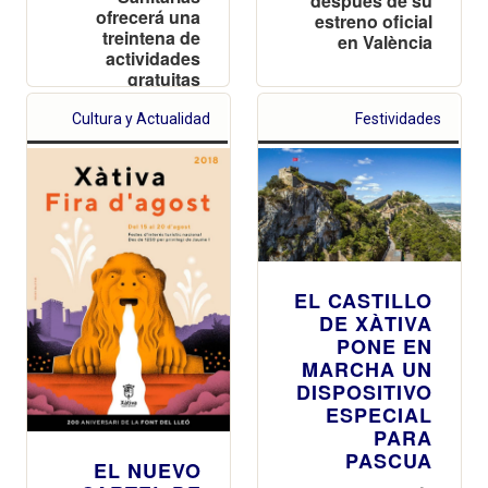
después de su
ofrecerá una
estreno oficial
treintena de
en València
actividades
gratuitas
relacionadas
con la salud, el
Cultura y Actualidad
Festividades
deporte y la
nutrición
EL CASTILLO
DE XÀTIVA
PONE EN
MARCHA UN
DISPOSITIVO
ESPECIAL
PARA
PASCUA
EL NUEVO