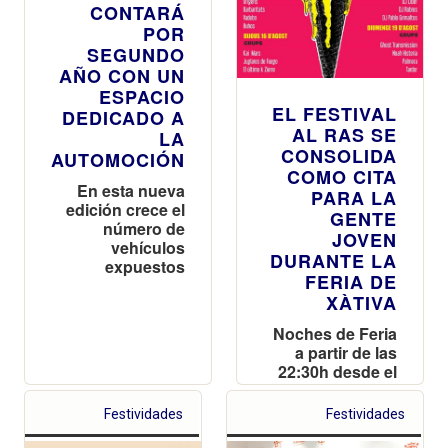
CONTARÁ
POR
SEGUNDO
AÑO CON UN
ESPACIO
EL FESTIVAL
DEDICADO A
AL RAS SE
LA
CONSOLIDA
AUTOMOCIÓN
COMO CITA
En esta nueva
PARA LA
edición crece el
GENTE
número de
JOVEN
vehículos
DURANTE LA
expuestos
FERIA DE
XÀTIVA
Noches de Feria
a partir de las
22:30h desde el
martes 14 al
domingo 19 de
Festividades
Festividades
agosto de 2018