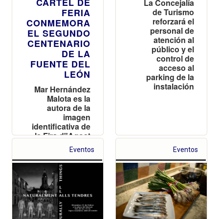
CARTEL DE
La Concejalía
FERIA
de Turismo
reforzará el
CONMEMORA
personal de
EL SEGUNDO
atención al
CENTENARIO
público y el
DE LA
control de
FUENTE DEL
acceso al
LEÓN
parking de la
instalación
Mar Hernández
Malota es la
autora de la
imagen
identificativa de
la Fira d"Agost
2018
Eventos
Eventos