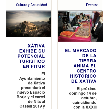
Cultura y Actualidad
Eventos
XÀTIVA
EL MERCADO
EXHIBE SU
DE LA
POTENCIAL
TIERRA
TURÍSTICO
ANIMA EL
EN FITUR
CENTRO
El
HISTÓRICO
Ayuntamiento
DE XÀTIVA
de Xàtiva
presentará el
El próximo
nuevo Espacio
domingo 14 de
Borja y el cartel
octubre,
de Nits al
coincidiendo
Castell 2019 y
con la XXXIII