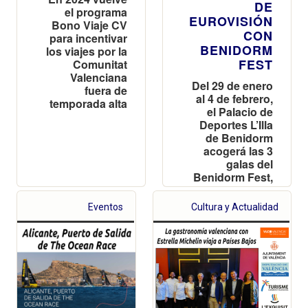
DE
el programa
EUROVISIÓN
Bono Viaje CV
CON
para incentivar
BENIDORM
los viajes por la
FEST
Comunitat
Valenciana
Del 29 de enero
fuera de
al 4 de febrero,
temporada alta
el Palacio de
Deportes L’Illa
de Benidorm
acogerá las 3
galas del
Benidorm Fest,
2 semifinales y
1 final. 18
Eventos
Cultura y Actualidad
artistas