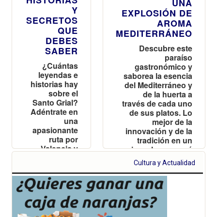
UNA
Y
EXPLOSIÓN DE
SECRETOS
AROMA
QUE
MEDITERRÁNEO
DEBES
Descubre este
SABER
paraíso
¿Cuántas
gastronómico y
leyendas e
saborea la esencia
historias hay
del Mediterráneo y
sobre el
de la huerta a
Santo Grial?
través de cada uno
Adéntrate en
de sus platos. Lo
una
mejor de la
apasionante
innovación y de la
ruta por
tradición en un
Valencia y
mismo lugar, ¿qué
descubre
más se puede
Cultura y Actualidad
qué relación
pedir?
existe entre
este objeto y
la ciudad