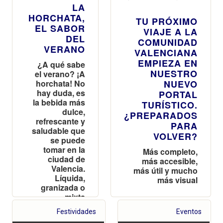
LA
HORCHATA,
TU PRÓXIMO
EL SABOR
VIAJE A LA
DEL
COMUNIDAD
VERANO
VALENCIANA
EMPIEZA EN
¿A qué sabe
NUESTRO
el verano? ¡A
horchata! No
NUEVO
hay duda, es
PORTAL
la bebida más
TURÍSTICO.
dulce,
¿PREPARADOS
refrescante y
PARA
saludable que
VOLVER?
se puede
tomar en la
Más completo,
ciudad de
más accesible,
Valencia.
más útil y mucho
Líquida,
más visual
granizada o
mixta
Festividades
Eventos