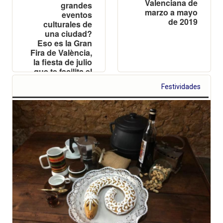
Valenciana de
grandes
marzo a mayo
eventos
de 2019
culturales de
una ciudad?
Eso es la Gran
Fira de València,
la fiesta de julio
que te facilita el
objetivo de
Festividades
disfrutar al
máximo tu
verano