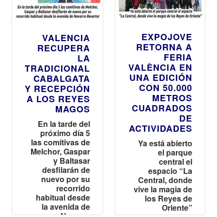
EXPOJOVE
VALENCIA
RETORNA A
RECUPERA
FERIA
LA
VALÈNCIA EN
TRADICIONAL
UNA EDICIÓN
CABALGATA
CON 50.000
Y RECEPCIÓN
METROS
A LOS REYES
CUADRADOS
MAGOS
DE
En la tarde del
ACTIVIDADES
próximo día 5
las comitivas de
Ya está abierto
Melchor, Gaspar
el parque
y Baltasar
central el
desfilarán de
espacio “La
nuevo por su
Central, donde
recorrido
vive la magia de
habitual desde
los Reyes de
la avenida de
Oriente”
Navarro