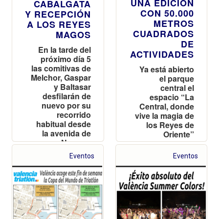
UNA EDICIÓN
CABALGATA
CON 50.000
Y RECEPCIÓN
METROS
A LOS REYES
CUADRADOS
MAGOS
DE
En la tarde del
ACTIVIDADES
próximo día 5
las comitivas de
Ya está abierto
Melchor, Gaspar
el parque
y Baltasar
central el
desfilarán de
espacio “La
nuevo por su
Central, donde
recorrido
vive la magia de
habitual desde
los Reyes de
la avenida de
Oriente”
Navarro
Reverter
Eventos
Eventos