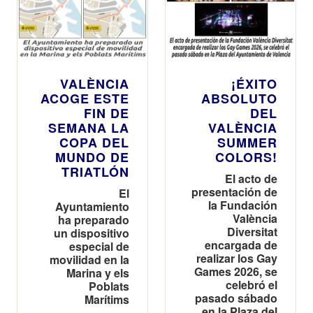
VALÈNCIA
¡ÉXITO
ACOGE ESTE
ABSOLUTO
FIN DE
DEL
SEMANA LA
VALÈNCIA
COPA DEL
SUMMER
MUNDO DE
COLORS!
TRIATLÓN
El acto de
presentación de
El
la Fundación
Ayuntamiento
València
ha preparado
Diversitat
un dispositivo
encargada de
especial de
realizar los Gay
movilidad en la
Games 2026, se
Marina y els
celebró el
Poblats
pasado sábado
Marítims
en la Plaza del