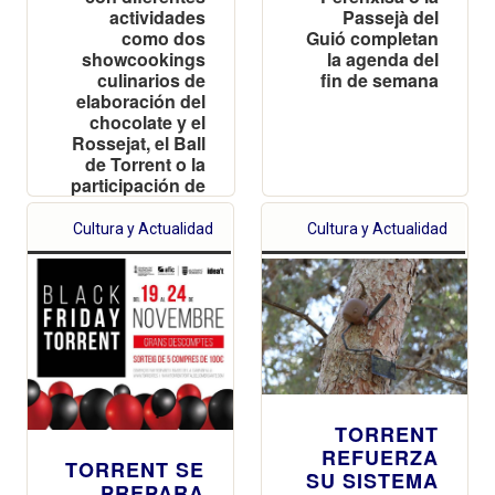
Passejà del
actividades
Guió completan
como dos
la agenda del
showcookings
fin de semana
culinarios de
elaboración del
chocolate y el
Rossejat, el Ball
de Torrent o la
participación de
la Reina del
Encuentro
Cultura y Actualidad
Cultura y Actualidad
TORRENT
REFUERZA
TORRENT SE
SU SISTEMA
PREPARA