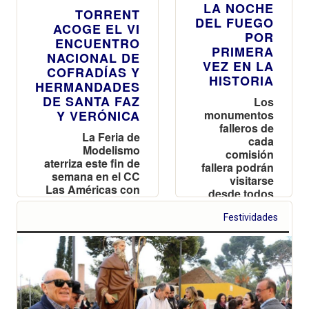
LA NOCHE
TORRENT
DEL FUEGO
ACOGE EL VI
POR
ENCUENTRO
PRIMERA
NACIONAL DE
VEZ EN LA
COFRADÍAS Y
HISTORIA
HERMANDADES
DE SANTA FAZ
Los
Y VERÓNICA
monumentos
falleros de
La Feria de
cada
Modelismo
comisión
aterriza este fin de
fallera podrán
semana en el CC
visitarse
Las Américas con
desde todos
alrededor de 1.500
los rincones
expositores de
Festividades
del mundo a
maquetas de
través de la
aviones, barcos y
nueva
reproducciones
aplicación de
históricas
360º