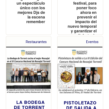
un espectáculo
festival, para
único con los
poner foco
mejores Djs de
ahora en
la escena
prevenir el
remember
impacto del
nuevo temporal
y garantizar el
disfrute de
todos los
Restaurantes
Eventos
ciudadanos
LA BODEGA
PISTOLETAZO
DE TORRENT
DE SALIDA A