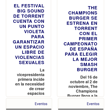
EL FESTIVAL
THE
BIG SOUND
CHAMPIONS
DE TORRENT
BURGER SE
CUENTA CON
ESTRENA EN
UN PUNTO
TORRENT
VIOLETA
CON EL
PARA
PRIMER
GARANTIZAR
CAMPEONATO
UN ESPACIO
DE ESPAÑA
LIBRE DE
PARA ELEGIR
VIOLENCIAS
LA MEJOR
SEXUALES
SMASH
BURGER
La
vicepresidenta
Del 16 de
primera incide
octubre al 2 de
en la necesidad
noviembre, The
de crear
Champions
espacios
Burger llega a la
seguros donde
ciudad con su
disfrutar del
Eventos
Eventos
nueva apuesta
ocio “sin miedo
que está