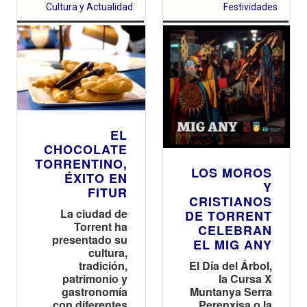
Cultura y Actualidad
Festividades
EL
CHOCOLATE
TORRENTINO,
LOS MOROS
ÉXITO EN
Y
FITUR
CRISTIANOS
La ciudad de
DE TORRENT
Torrent ha
CELEBRAN
presentado su
EL MIG ANY
cultura,
El Día del Árbol,
tradición,
la Cursa X
patrimonio y
Muntanya Serra
gastronomía
Perenxisa o la
con diferentes