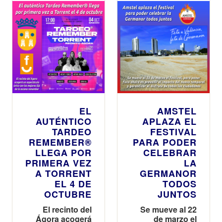
y con plena
revolucionando
libertad”
el sector de las
hamburguesas
EL
AMSTEL
AUTÉNTICO
APLAZA EL
TARDEO
FESTIVAL
REMEMBER®
PARA PODER
LLEGA POR
CELEBRAR
PRIMERA VEZ
LA
A TORRENT
GERMANOR
EL 4 DE
TODOS
OCTUBRE
JUNTOS
El recinto del
Se mueve al 22
Ágora acogerá
de marzo el