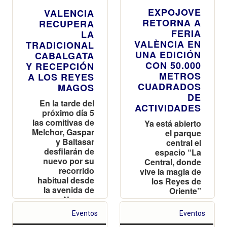
EXPOJOVE
VALENCIA
RETORNA A
RECUPERA
FERIA
LA
VALÈNCIA EN
TRADICIONAL
UNA EDICIÓN
CABALGATA
CON 50.000
Y RECEPCIÓN
METROS
A LOS REYES
CUADRADOS
MAGOS
DE
En la tarde del
ACTIVIDADES
próximo día 5
las comitivas de
Ya está abierto
Melchor, Gaspar
el parque
y Baltasar
central el
desfilarán de
espacio “La
nuevo por su
Central, donde
recorrido
vive la magia de
habitual desde
los Reyes de
la avenida de
Oriente”
Navarro
Reverter
Eventos
Eventos