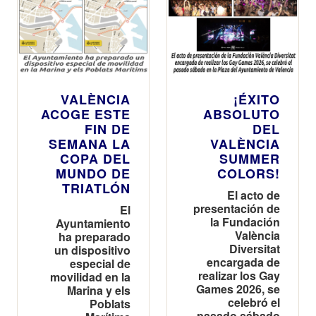
VALÈNCIA
¡ÉXITO
ACOGE ESTE
ABSOLUTO
FIN DE
DEL
SEMANA LA
VALÈNCIA
COPA DEL
SUMMER
MUNDO DE
COLORS!
TRIATLÓN
El acto de
presentación de
El
la Fundación
Ayuntamiento
València
ha preparado
Diversitat
un dispositivo
encargada de
especial de
realizar los Gay
movilidad en la
Games 2026, se
Marina y els
celebró el
Poblats
pasado sábado