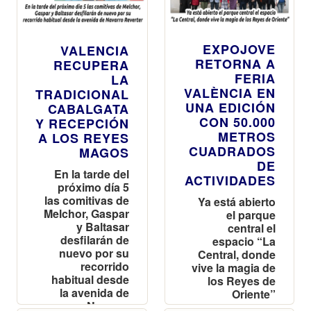
EXPOJOVE
VALENCIA
RETORNA A
RECUPERA
FERIA
LA
VALÈNCIA EN
TRADICIONAL
UNA EDICIÓN
CABALGATA
CON 50.000
Y RECEPCIÓN
METROS
A LOS REYES
CUADRADOS
MAGOS
DE
En la tarde del
ACTIVIDADES
próximo día 5
las comitivas de
Ya está abierto
Melchor, Gaspar
el parque
y Baltasar
central el
desfilarán de
espacio “La
nuevo por su
Central, donde
recorrido
vive la magia de
habitual desde
los Reyes de
la avenida de
Oriente”
Navarro