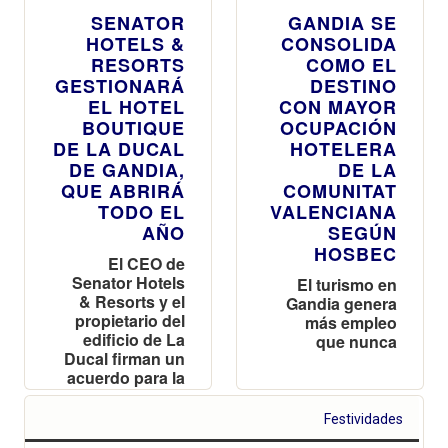
SENATOR
GANDIA SE
HOTELS &
CONSOLIDA
RESORTS
COMO EL
GESTIONARÁ
DESTINO
EL HOTEL
CON MAYOR
BOUTIQUE
OCUPACIÓN
DE LA DUCAL
HOTELERA
DE GANDIA,
DE LA
QUE ABRIRÁ
COMUNITAT
TODO EL
VALENCIANA
AÑO
SEGÚN
HOSBEC
El CEO de
Senator Hotels
El turismo en
& Resorts y el
Gandia genera
propietario del
más empleo
edificio de La
que nunca
Ducal firman un
acuerdo para la
explotación del
futuro Hotel
Festividades
Índigo Gandia