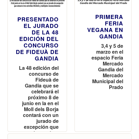
PRIMERA
PRESENTADO
FERIA
EL JURADO
VEGANA EN
DE LA 48
GANDIA
EDICIÓN DEL
CONCURSO
3,4 y 5 de
DE FIDEUÀ DE
marzo en el
espacio Feria
GANDIA
Mercado
La 48 edición del
Gandia del
concurso de
Mercado
Fideuà de
Municipal del
Gandia que se
Prado
celebrará el
próximo 8 de
junio en la en el
Moll dels Borja
contará con un
jurado de
excepción que
atesora tres
estrellas