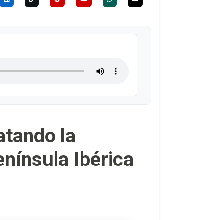
atando la
enínsula Ibérica