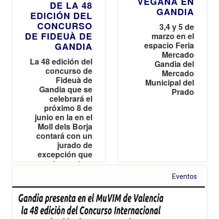
VEGANA EN
DE LA 48
GANDIA
EDICIÓN DEL
CONCURSO
3,4 y 5 de
DE FIDEUÀ DE
marzo en el
espacio Feria
GANDIA
Mercado
La 48 edición del
Gandia del
concurso de
Mercado
Fideuà de
Municipal del
Gandia que se
Prado
celebrará el
próximo 8 de
junio en la en el
Moll dels Borja
contará con un
jurado de
excepción que
atesora tres
estrellas
Eventos
Michelin y
múltiples
reconocimientos