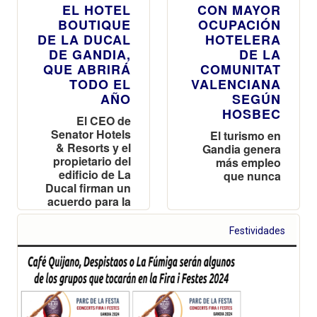
EL HOTEL
CON MAYOR
BOUTIQUE
OCUPACIÓN
DE LA DUCAL
HOTELERA
DE GANDIA,
DE LA
QUE ABRIRÁ
COMUNITAT
TODO EL
VALENCIANA
AÑO
SEGÚN
HOSBEC
El CEO de
Senator Hotels
El turismo en
& Resorts y el
Gandia genera
propietario del
más empleo
edificio de La
que nunca
Ducal firman un
acuerdo para la
explotación del
futuro Hotel
Festividades
Índigo Gandia
Beach