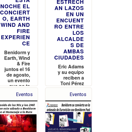
ESTA
ESTRECH
NOCHE EL
AN LAZOS
CONCIERT
EN UN
O, EARTH
ENCUENT
WIND AND
RO ENTRE
FIRE
LOS
EXPERIEN
ALCALDE
CE
S DE
AMBAS
Benidorm y
CIUDADES
Earth, Wind
& Fire
Eric Adams
juntos el 16
y su equipo
de agosto,
reciben a
un evento
Toni Pérez
que no te
en el
puedes
Consistorio
Eventos
Eventos
perder
neoyorkino