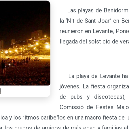
Las playas de Benidorm h
la ‘Nit de Sant Joan’ en B
reunieron en Levante, Ponie
llegada del solsticio de ver
La playa de Levante ha s
jóvenes. La fiesta organiz
de pubs y discotecas),
Comissió de Festes Major
ca y los ritmos caribeños en una macro fiesta de l
or los grupos de amigos de más edad y familias al 