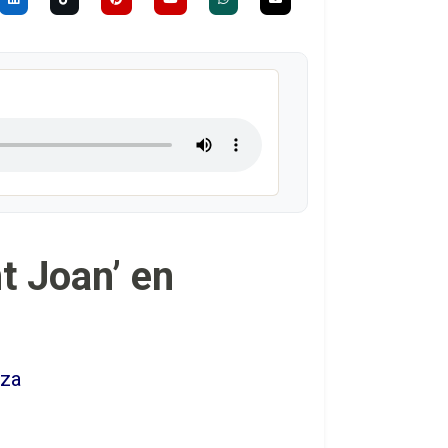
nt Joan’ en
eza