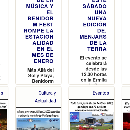
A
DE LA
ESTE
T
MÚSICA Y
SÁBADO
A
EL
UNA
L
BENIDOR
NUEVA
R
M FEST
EDICIÓN
R
ROMPE LA
DE,
P
ESTACION
MENJARS
E
ALIDAD
DE LA
2
EN EL
TERRA
S
MES DE
El evento se
ENERO
celebrará
e
desde las
o
Más Allá del
12.30 horas
a
Sol y Playa,
en la Ermita
y
Benidorm
de Sanç,
o
Apuesta por
con
a
Eventos
es
Cultura y
Eventos
degustacio
a
para
Actualidad
nes de
a
Desestacio
platos
s
nalizar el
típicos de
s
Turismo
Benidorm y
a
animación
,
e