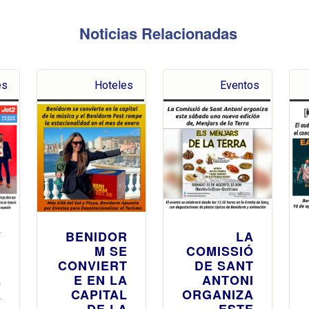
Noticias Relacionadas
es
Hoteles
Eventos
Y
BENIDOR
LA
I
M SE
COMISSIÓ
M
CONVIERT
DE SANT
E
E EN LA
ANTONI
A
CAPITAL
ORGANIZA