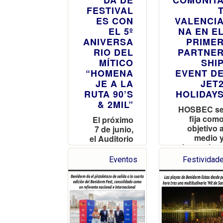
DA DE
COMUNIT
FESTIVAL
ES CON
VALENCI
EL 5º
NA EN E
ANIVERSA
PRIME
RIO DEL
PARTNE
MÍTICO
SHI
“HOMENA
EVENT D
JE A LA
JET
RUTA 90’S
HOLIDAY
& 2MIL”
HOSBEC s
fija com
El próximo
objetivo 
7 de junio,
medio 
el Auditorio
largo plaz
Julio
que est
Iglesias
Eventos
Festividad
compañí
acoge una
pued
edición
operar lo
especial del
aeropuerto
festival que
de Valenci
conecta
o Castellón
generacion
dentro d