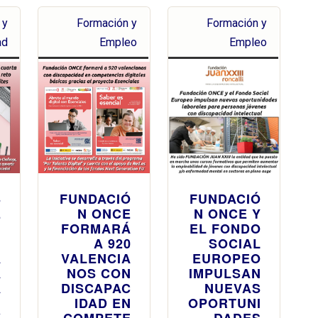
 y
Formación y
Formación y
ad
Empleo
Empleo
S
FUNDACIÓ
FUNDACIÓ
E
N ONCE
N ONCE Y
N
FORMARÁ
EL FONDO
:
A 920
SOCIAL
A
VALENCIA
EUROPEO
A
NOS CON
IMPULSAN
A
DISCAPAC
NUEVAS
N
IDAD EN
OPORTUNI
X
COMPETE
DADES