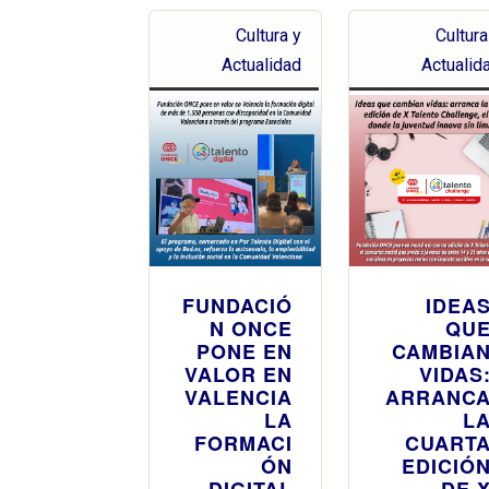
Cultura y
Cultura
Actualidad
Actualid
FUNDACIÓ
IDEA
N ONCE
QU
PONE EN
CAMBIA
VALOR EN
VIDAS
VALENCIA
ARRANC
LA
L
FORMACI
CUART
ÓN
EDICIÓ
DIGITAL
DE 