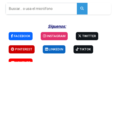
Mail de contacto:
info@hosteleriaenvalencia.com
-
Condiciones de
Servicio
-
Protección de Datos
NOTICIAS CULTURA Y ACTUALIDAD COMUNIDAD VALENCIANA Y RESTO DE ESPAÑA
MEDIO DE
COMUNICACIÓN ESPECIALIZADO EN HOSTELERÍA Y TURISMO
EVENTOS
RESTAURANTES
PIZZERÍAS Y
HAMBURGUESERÍAS
MARISQUERÍAS
LOCALES DE COPAS
BODEGAS
PROVEEDORES HOSTELERÍA
CULTURA
Y ACTUALIDAD
REPORTAJES
RECETAS DE COCINA
RECETAS DE CÓCTELES
ENTREVISTAS
FESTIVIDADES
FORMACIÓN EMPLEO
PERIODICO GASTRONOMICO
HOSTELERIA Y TURISMO
PRENSA DIGITAL
HOSTELERIA
EN VALENCIA
Búsqueda Rápida