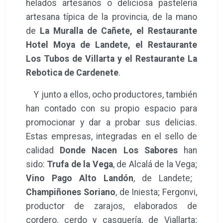
Vino Pago Alto Landón
, de Landete;
Champiñones Soriano
, de Iniesta; Fergonvi,
productor de zarajos, elaborados de
cordero, cerdo y casquería, de Viallarta;
Bodegas 7 Lindes
, de Villalpardo; pan,
dulces y salados de
Panadería José
Martínez
, de Minglanilla; además de miel de
Nómadas de la Miel,
de Minglanilla y de
Apícola JR
de Graja de Iniesta.
El Valle del Cabriel elige Valencia
En la parte inicial del evento asistieron,
entre otras administraciones, el
presidente
de la Diputación Provincial, Álvaro
Martínez Chana
, la
delegada de la Junta en