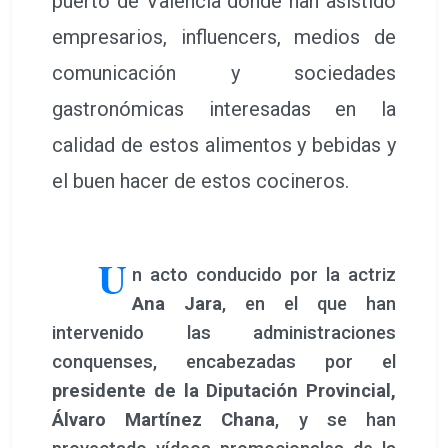
conquenses, encabezadas por el
presidente de la Diputación Provincial,
Álvaro Martínez Chana
, y se han
proyectado vídeos promocionales de la
comarca.
En una segunda parte, la influencer
Paula
Monreal
@paufeel
, con cerca de tres
millones de seguidores en Instagram, ha
realizado un showcooking en el que ha
elaborado un
“salteadito de champiñones
con canastillas de base de parmesano y
ensalada de burrata
” con productos
realizados en el Valle del Cabriel.
Posteriormente, se han dado a probar en
la terraza los productos y las creaciones de