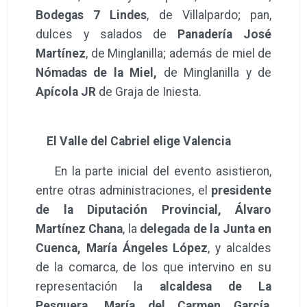
Cuenca, María Ángeles López
, y alcaldes
de la comarca, de los que intervino en su
representación la
alcaldesa de La
Pesquera, María del Carmen García
,
además de
Ángel Mayordomo, Secretario
General de CEOE CEPYME Cuenca, y
Cristina Plumed, vicepresidenta de
Confederación de Empresarios de la
Comunidad Valenciana
, entre otros.
En su intervención, el presidente
provincial ha puesto de manifiesto el
Plan
de Sostenibilidad Turística
, puesto que era
un proyecto de una envergadura nunca
antes vista en la Diputación, y que gracias al
trabajo de todo el servicio hoy está al 80