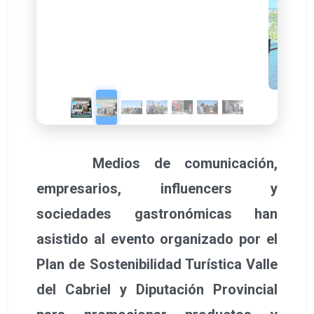
Plan de Sostenibilidad Turística Valle
del Cabriel y Diputación Provincial
para promocionar productos y
establecimientos hosteleros en el
puerto de Valencia, como zona con
mucha población más cercana a esta
comarca.
Más de ciento cincuenta personas
han asistido al evento gastronómico
celebrado en Veles e Vents, en el que
se ha podido disfrutar de una muestra
de los mejores cocineros y