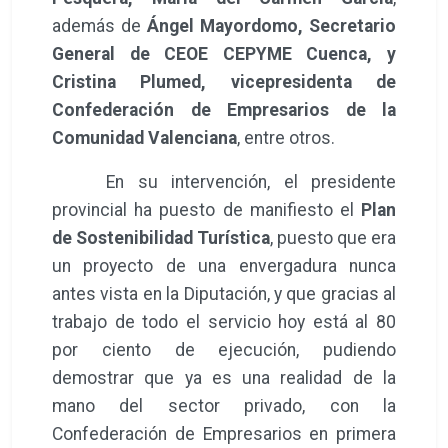
por ciento de ejecución, pudiendo
demostrar que ya es una realidad de la
mano del sector privado, con la
Confederación de Empresarios en primera
fila, para optimizar los logros alcanzados.
Entre los puntos fuertes de esta
importante zona de la provincia, Martínez
Chana destacaba la belleza paisajística de
una joya reserva de la biosfera vertebrada
por uno de los ríos más limpios de Europa,
la historia y el patrimonio asociado a las
distintas civilizaciones que en ella se han
asentado y también la gastronomía. Y por su
cercanía y los lazos que unen el Cabriel con
esta tierra, se ha querido presentar en