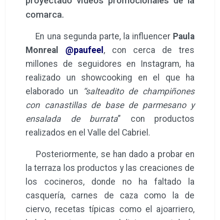
los cocineros, donde no ha faltado la
casquería, carnes de caza como la de
ciervo, recetas típicas como el ajoarriero,
helados artesanos o deliciosa pastelería
artesana típica de la provincia, de la mano
de
La Muralla de Cañete, el Restaurante
Hotel Moya de Landete, el Restaurante
Los Tubos de Villarta y el Restaurante La
Rebotica de Cardenete
.
Y junto a ellos, ocho productores, también
han contado con su propio espacio para
promocionar y dar a probar sus delicias.
Estas empresas, integradas en el sello de
calidad
Donde Nacen Los Sabores
han
sido:
Trufa de la Vega
, de Alcalá de la Vega;