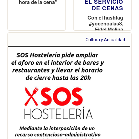
EL SERVICIO
hora de la cena”
DE CENAS
Con el hashtag
#yocenoalas8,
Fidel Molina
pide a los
Cultura y Actualidad
valencianos
que “rescaten la
hostelería”
adelantando la
hora de la cena