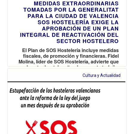
MEDIDAS EXTRAORDINARIAS
TOMADAS POR LA GENERALITAT
PARA LA CIUDAD DE VALENCIA
SOS HOSTELERÍA EXIGE LA
APROBACIÓN DE UN PLAN
INTEGRAL DE REACTIVACIÓN DEL
SECTOR HOSTELERO
El Plan de SOS Hostelería incluye medidas
fiscales, de promoción y financieras. Fidel
Molina, líder de SOS Hostelería, advierte que
el sector hostelero “no lo aguanta todo” y
que 200.000 valencianos irán al paro
Cultura y Actualidad