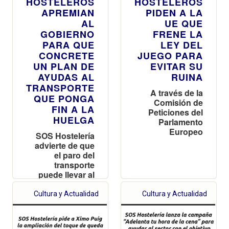
HOSTELEROS
HOSTELEROS
APREMIAN
PIDEN A LA
AL
UE QUE
GOBIERNO
FRENE LA
PARA QUE
LEY DEL
CONCRETE
JUEGO PARA
UN PLAN DE
EVITAR SU
AYUDAS AL
RUINA
TRANSPORTE
A través de la
QUE PONGA
Comisión de
FIN A LA
Peticiones del
HUELGA
Parlamento
Europeo
SOS Hostelería
advierte de que
el paro del
transporte
puede llevar al
cierre de bares
y restaurantes
Cultura y Actualidad
Cultura y Actualidad