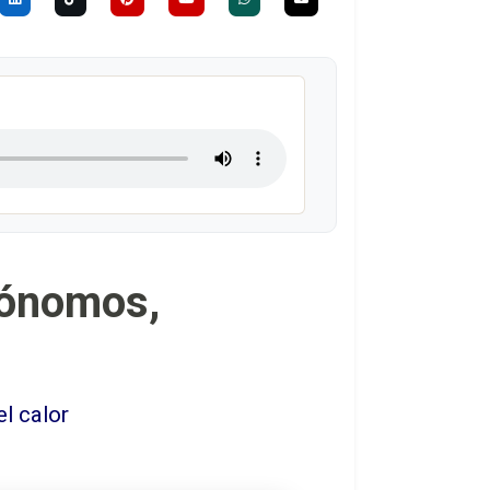
tónomos,
l calor