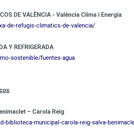
OS DE VALÈNCIA - València Clima i Energía
a-de-refugis-climatics-de-valencia/
DA Y REFRIGERADA
smo-sostenible/fuentes-agua
icos
enimaclet – Carola Reig
d-biblioteca-municipal-carola-reig-salva-benimacl