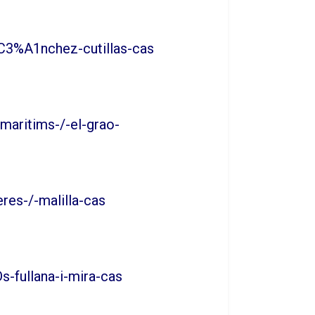
%C3%A1nchez-cutillas-cas
maritims-/-el-grao-
res-/-malilla-cas
-fullana-i-mira-cas