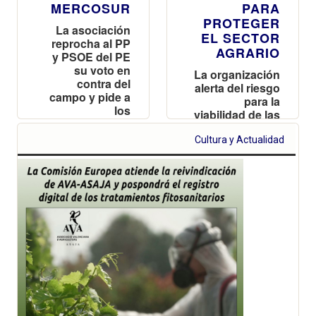
MERCOSUR
PARA
PROTEGER
La asociación
EL SECTOR
reprocha al PP
AGRARIO
y PSOE del PE
su voto en
La organización
contra del
alerta del riesgo
campo y pide a
para la
los
viabilidad de las
ayuntamientos
explotaciones
que aprueben
valencianas y
Cultura y Actualidad
una moción
reclama
para proteger a
reciprocidad
los productores
frente a las
importaciones
de terceros
países