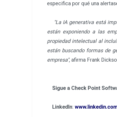
especifica por qué una alerta
"La IA generativa está impu
están exponiendo a las empr
propiedad intelectual al incl
están buscando formas de ges
empresa"
, afirma Frank Dicks
Sigue a Check Point Softwa
LinkedIn
:
www.linkedin.co