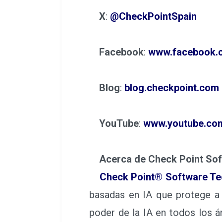
X
:
@CheckPointSpain
Facebook
:
www.facebook.c
Blog
:
blog.checkpoint.com
YouTube
:
www.youtube.com
Acerca de Check Point Sof
Check Point® Software Te
basadas en IA que protege a
poder de la IA en todos los á