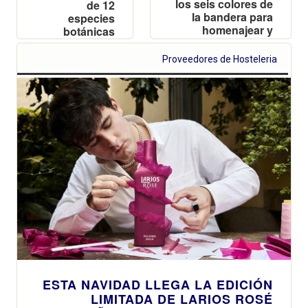
los seis colores de
de 12
la bandera para
especies
homenajear y
botánicas
llenar de "Espíritu
extraídas
Mediterráneo" una
directamente
Proveedores de Hosteleria
de las festividades
de la
más esperadas
naturaleza, en
para los meses de
5
junio y julio
destilaciones
ESTA NAVIDAD LLEGA LA EDICIÓN
LIMITADA DE LARIOS ROSÉ