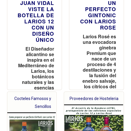
JUAN VIDAL
UN
VISTE LA
PERFECTO
BOTELLA DE
GINTONIC
LARIOS 12
CON LARIOS
CON UN
ROSE
DISEÑO
Larios Rosé es
ÚNICO
una evocadora
ginebra
El Diseñador
Premium que
alicantino se
nace de un
inspira en el
proceso de 4
Mediterráneo de
destilaciones y
Larios, los
la fusión del
botánicos
enebro salvaje,
naturales y las
los cítricos del
esencias
Mediterráneo y
cítricas de esta
un intenso
ginebra
Cocteles Famosos y
Proveedores de Hosteleria
aroma a fresas
Premium para la
Sencillos
creación de una
edición limitada
y numerada