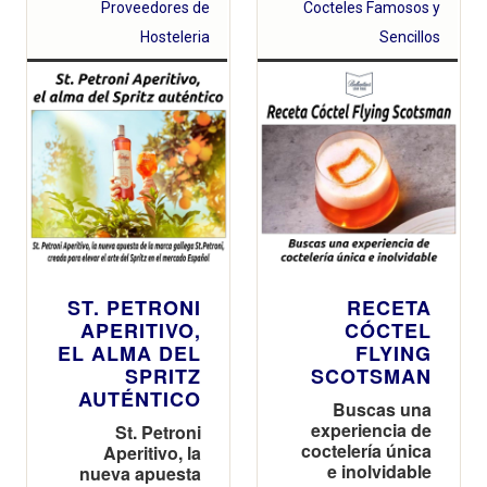
unieron fuerzas
Proveedores de
Cocteles Famosos y
en un Guest
Hosteleria
Sencillos
Bartending
presentado por
Pernod Ricard
ST. PETRONI
RECETA
APERITIVO,
CÓCTEL
EL ALMA DEL
FLYING
SPRITZ
SCOTSMAN
AUTÉNTICO
Buscas una
experiencia de
St. Petroni
coctelería única
Aperitivo, la
e inolvidable
nueva apuesta