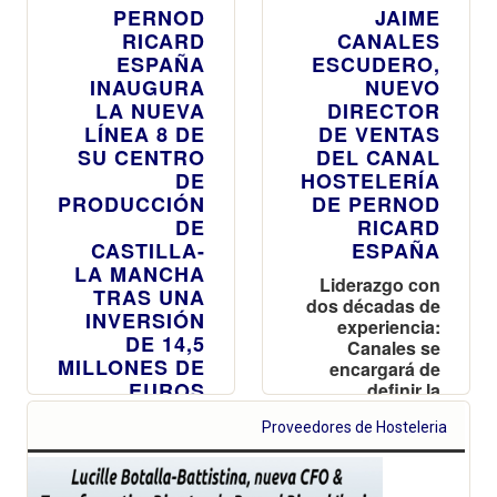
PERNOD
JAIME
RICARD
CANALES
ESPAÑA
ESCUDERO,
INAUGURA
NUEVO
LA NUEVA
DIRECTOR
LÍNEA 8 DE
DE VENTAS
SU CENTRO
DEL CANAL
DE
HOSTELERÍA
PRODUCCIÓN
DE PERNOD
DE
RICARD
CASTILLA-
ESPAÑA
LA MANCHA
Liderazgo con
TRAS UNA
dos décadas de
INVERSIÓN
experiencia:
DE 14,5
Canales se
MILLONES DE
encargará de
EUROS
definir la
estrategia para
La nueva
Proveedores de Hosteleria
impulsar el
instalación
negocio y
permitirá
reforzar la
incrementar en
posición de la