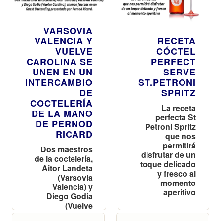
VARSOVIA
VALENCIA Y
RECETA
VUELVE
CÓCTEL
CAROLINA SE
PERFECT
UNEN EN UN
SERVE
INTERCAMBIO
ST.PETRONI
DE
SPRITZ
COCTELERÍA
La receta
DE LA MANO
perfecta St
DE PERNOD
Petroni Spritz
RICARD
que nos
permitirá
Dos maestros
disfrutar de un
de la coctelería,
toque delicado
Aitor Landeta
y fresco al
(Varsovia
momento
Valencia) y
aperitivo
Diego Godia
(Vuelve
Carolina),