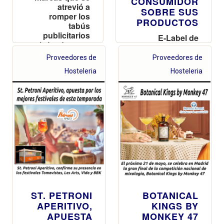
CONSUMIDOR
atrevió a
SOBRE SUS
romper los
PRODUCTOS
tabús
publicitarios
E-Label de
abriendo paso
Pernod Ricard:
a campañas
la información
Proveedores de
Proveedores de
que apoyan los
de tus
Hosteleria
Hosteleria
valores de los
productos al
colectivos
alcance de un
LGTBIQA+?
escaneo
ST. PETRONI
BOTANICAL
APERITIVO,
KINGS BY
APUESTA
MONKEY 47