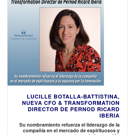
un 40% la
compañía en el
capacidad de
Canal
producción de
Hostelería
la planta y
refuerza la
apuesta de la
compañía por
La Región
como enclave
estratégico
dentro de su
red industrial
global
LUCILLE BOTALLA-BATTISTINA,
NUEVA CFO & TRANSFORMATION
DIRECTOR DE PERNOD RICARD
IBERIA
Su nombramiento refuerza el liderazgo de la
compañía en el mercado de espirituosos y