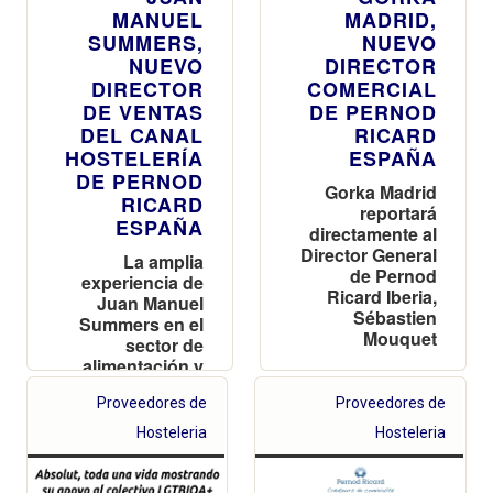
MANUEL
MADRID,
SUMMERS,
NUEVO
NUEVO
DIRECTOR
DIRECTOR
COMERCIAL
DE VENTAS
DE PERNOD
DEL CANAL
RICARD
HOSTELERÍA
ESPAÑA
DE PERNOD
Gorka Madrid
RICARD
reportará
ESPAÑA
directamente al
Director General
La amplia
de Pernod
experiencia de
Ricard Iberia,
Juan Manuel
Sébastien
Summers en el
Mouquet
sector de
alimentación y
bebidas
Proveedores de
Proveedores de
impulsa su
nombramiento
Hosteleria
Hosteleria
como director
de Horeca de
Pernod Ricard