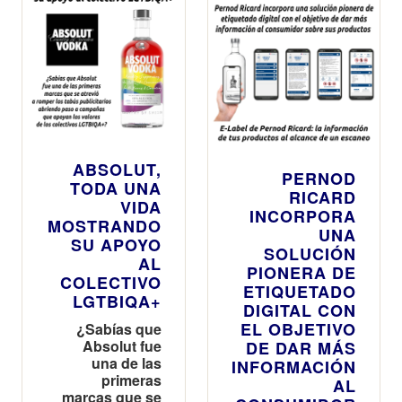
España
ABSOLUT,
PERNOD
TODA UNA
RICARD
VIDA
INCORPORA
MOSTRANDO
UNA
SU APOYO
SOLUCIÓN
AL
PIONERA DE
COLECTIVO
ETIQUETADO
LGTBIQA+
DIGITAL CON
EL OBJETIVO
¿Sabí­as que
Absolut fue
DE DAR MÁS
una de las
INFORMACIÓN
primeras
AL
marcas que se