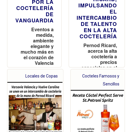
POR LA
IMPULSANDO
COCTELERÍA
EL
DE
INTERCAMBIO
VANGUARDIA
DE TALENTO
Eventos a
EN LA ALTA
medida,
COCTELERÍA
ambiente
Pernod Ricard,
elegante y
acerca la alta
mucho más en
coctelería a
el corazón de
precios
Valencia
especiales en el
Guest
Locales de Copas
Cocteles Famosos y
Bartending de
Varsovia
Sencillos
Valencia y
Vuelve Carolina