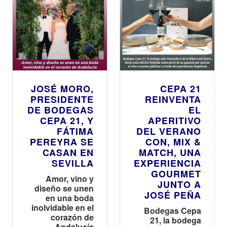
artesanos y
catas
sensoriales en
Ribera del
Duero
JOSÉ MORO,
CEPA 21
PRESIDENTE
REINVENTA
DE BODEGAS
EL
CEPA 21, Y
APERITIVO
FÁTIMA
DEL VERANO
PEREYRA SE
CON, MIX &
CASAN EN
MATCH, UNA
SEVILLA
EXPERIENCIA
GOURMET
Amor, vino y
JUNTO A
diseño se unen
JOSÉ PEÑA
en una boda
inolvidable en el
Bodegas Cepa
corazón de
21, la bodega
Andalucía