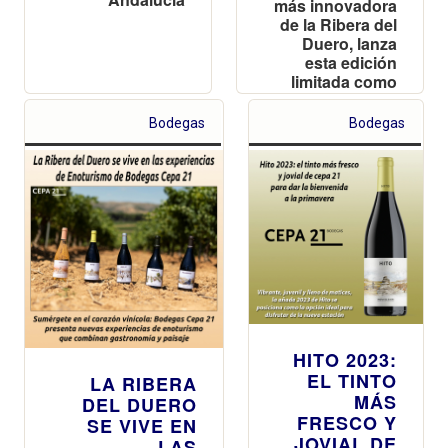
más innovadora
de la Ribera del
Duero, lanza
esta edición
limitada como
parte de su
apuesta por
Bodegas
Bodegas
acercar el vino a
nuevos
públicos a
través de
experiencias
singulares
HITO 2023:
EL TINTO
LA RIBERA
MÁS
DEL DUERO
FRESCO Y
SE VIVE EN
JOVIAL DE
LAS