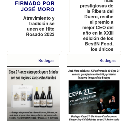
más
FIRMADO POR
prestigiosas de
JOSÉ MORO
la Ribera del
Duero, recibe
Atrevimiento y
el premio a
tradición se
mejor CEO del
unen en Hito
año en la XXIII
Rosado 2023
edición de los
Best!N Food,
los únicos
premios de
marketing
Bodegas
Bodegas
alimentario que
se conceden
en España