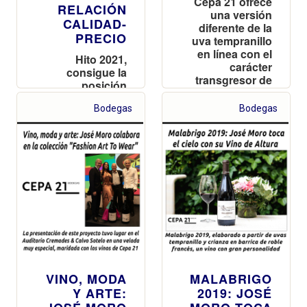
Cepa 21 ofrece
RELACIÓN
una versión
CALIDAD-
diferente de la
PRECIO
uva tempranillo
en línea con el
Hito 2021,
carácter
consigue la
transgresor de
posición
la casa
número 27 de la
Bodegas
Bodegas
lista Top 100
Best Buys 2023
VINO, MODA
MALABRIGO
Y ARTE:
2019: JOSÉ