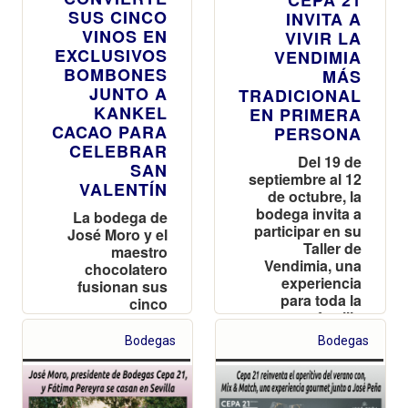
SUS CINCO
INVITA A
VINOS EN
VIVIR LA
EXCLUSIVOS
VENDIMIA
BOMBONES
MÁS
JUNTO A
TRADICIONAL
KANKEL
EN PRIMERA
CACAO PARA
PERSONA
CELEBRAR
Del 19 de
SAN
septiembre al 12
VALENTÍN
de octubre, la
bodega invita a
La bodega de
participar en su
José Moro y el
Taller de
maestro
Vendimia, una
chocolatero
experiencia
fusionan sus
para toda la
cinco
familia
referencias más
emblemáticas
Bodegas
Bodegas
en una
colección
limitada de
bombones