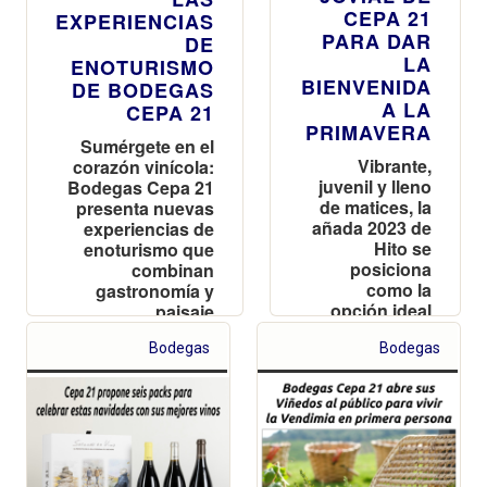
CEPA 21
EXPERIENCIAS
PARA DAR
DE
LA
ENOTURISMO
BIENVENIDA
DE BODEGAS
A LA
CEPA 21
PRIMAVERA
Sumérgete en el
Vibrante,
corazón vinícola:
juvenil y lleno
Bodegas Cepa 21
de matices, la
presenta nuevas
añada 2023 de
experiencias de
Hito se
enoturismo que
posiciona
combinan
como la
gastronomía y
opción ideal
paisaje
para disfrutar
Bodegas
de la nueva
Bodegas
estación