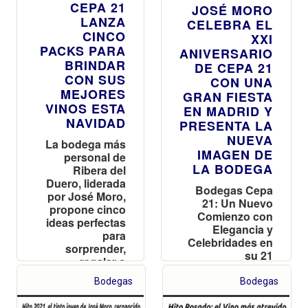
CEPA 21
JOSÉ MORO
LANZA
CELEBRA EL
CINCO
XXI
PACKS PARA
ANIVERSARIO
BRINDAR
DE CEPA 21
CON SUS
CON UNA
MEJORES
GRAN FIESTA
VINOS ESTA
EN MADRID Y
NAVIDAD
PRESENTA LA
NUEVA
La bodega más
IMAGEN DE
personal de
LA BODEGA
Ribera del
Duero, liderada
Bodegas Cepa
por José Moro,
21: Un Nuevo
propone cinco
Comienzo con
ideas perfectas
Elegancia y
para
Celebridades en
sorprender,
su 21
regalar o
Aniversario
regalarse esta
Bodegas
Bodegas
Navidad y
brindar por el