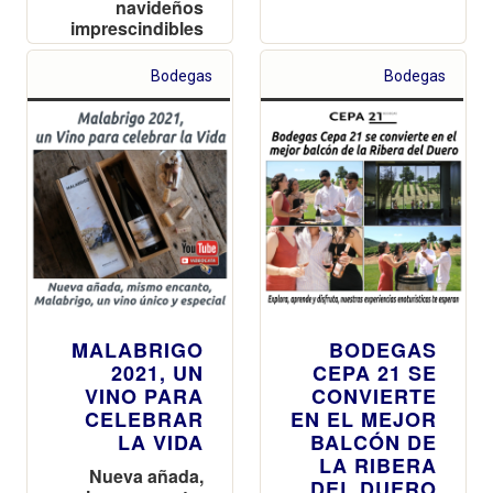
navideños
imprescindibles
para los
amantes del
Bodegas
Bodegas
mejor vino,
perfectos para
regalar,
compartir y
brindar estas
fiestas
MALABRIGO
BODEGAS
2021, UN
CEPA 21 SE
VINO PARA
CONVIERTE
CELEBRAR
EN EL MEJOR
LA VIDA
BALCÓN DE
LA RIBERA
Nueva añada,
DEL DUERO